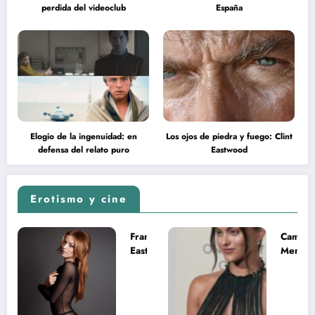
perdida del videoclub
España
Elogio de la ingenuidad: en
Los ojos de piedra y fuego: Clint
defensa del relato puro
Eastwood
Erotismo y cine
Francesca
Camila
Eastwood y
Mende
la
desnud
melancolía
como T
del legado
en Mast
imposible
del Uni