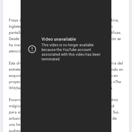
Freya Allan, nacida el 6 de septiembre de 2001 en Oxfordshire,
Inglaterra, irradia una sensualidad natural que ha encendido
pantallas en producciones tanto televisivas como cinematográficas.
Desde una edad temprana, su ardiente pasión por la actuación se
ha manifestado con una intensidad seductora, capturando la
atención de audiencias y críticos por igual.
Esta diva del espectáculo dio sus primeros pasos en la industria del
entretenimiento con una determinación irresistible, participando en
exquisitas producciones teatrales y cautivando con su encanto en
proyectos escolares. Pero fue su papel en la serie de fantasía «The
Witcher» lo que desencadenó su explosivo ascenso a la fama.
Encarnando a la deslumbrante Ciri, una princesa con un destino
mágico y enigmático, Freya Allan deslumbró con su habilidad
para explorar la complejidad y sensualidad de su personaje. Sus
actuaciones provocativas y magnéticas capturaron la esencia de
una heroína con profundidad y magnetismo, dejando a la
audiencia hechizada por su carisma irresistible.