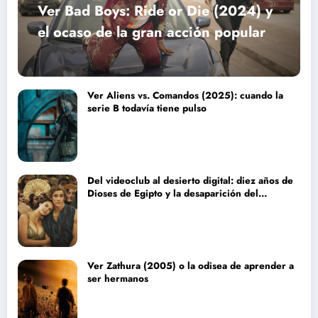
Ver Bad Boys: Ride or Die (2024) y
el ocaso de la gran acción popular
Ver Aliens vs. Comandos (2025): cuando la
serie B todavía tiene pulso
Del videoclub al desierto digital: diez años de
Dioses de Egipto y la desaparición del
blockbuster sin complejos
Ver Zathura (2005) o la odisea de aprender a
ser hermanos