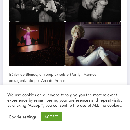
Tráiler de Blonde, el «biopic» sobre Marilyn Monroe
protagonizado por Ana de Armas
Ana de Armas se convierte en el icono rubio por antonomasia en
la película dirigida por Andrew Dominik para Netflix.
We use cookies on our website to give you the most relevant
experience by remembering your preferences and repeat visits.
Después de una larga espera y de no pocas controversias, Blonde,
By clicking “Accept”, you consent to the use of ALL the cookies.
la película sobre la vida de Marilyn Monroe, está lista para
Cookie settings
aterrizar en el catálogo de Netflix.
ACCEPT
Para ir calentando motores, el primer tráiler de Blonde se ha