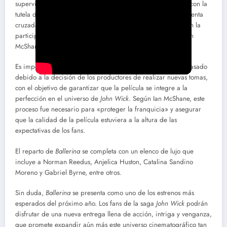
supervivientes del asalto al teatro de la Ruska Roma, quien, con la
tutela de John Wick (Keanu Reeves), emprenderá una sangrienta
cruzada en busca de justicia. La película contará además con la
participación de otros rostros conocidos de la saga, como Ian
McShane y el fallecido Lance Reddick.
Es importante destacar que el estreno de
Ballerina
se ha retrasado
debido a la decisión de los productores de realizar nuevas tomas,
con el objetivo de garantizar que la película se integre a la
perfección en el universo de
John Wick
. Según Ian McShane, este
proceso fue necesario para «proteger la franquicia» y asegurar
que la calidad de la película estuviera a la altura de las
expectativas de los fans.
El reparto de
Ballerina
se completa con un elenco de lujo que
incluye a Norman Reedus, Anjelica Huston, Catalina Sandino
Moreno y Gabriel Byrne, entre otros.
Sin duda,
Ballerina
se presenta como uno de los estrenos más
esperados del próximo año. Los fans de la saga
John Wick
podrán
disfrutar de una nueva entrega llena de acción, intriga y venganza,
que promete expandir aún más este universo cinematográfico tan