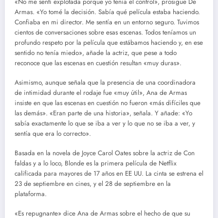
«No me sentí explotada porque yo tenía el control», prosigue De
Armas. «Yo tomé la decisión. Sabía qué película estaba haciendo.
Confiaba en mi director. Me sentía en un entorno seguro. Tuvimos
cientos de conversaciones sobre esas escenas. Todos teníamos un
profundo respeto por la película que estábamos haciendo y, en ese
sentido no tenía miedo», añade la actriz, que pese a todo
reconoce que las escenas en cuestión resultan «muy duras».
Asimismo, aunque señala que la presencia de una coordinadora
de intimidad durante el rodaje fue «muy útil», Ana de Armas
insiste en que las escenas en cuestión no fueron «más difíciles que
las demás». «Eran parte de una historia», señala. Y añade: «Yo
sabía exactamente lo que se iba a ver y lo que no se iba a ver, y
sentía que era lo correcto».
Basada en la novela de Joyce Carol Oates sobre la actriz de Con
faldas y a lo loco, Blonde es la primera película de Netflix
calificada para mayores de 17 años en EE UU. La cinta se estrena el
23 de septiembre en cines, y el 28 de septiembre en la
plataforma.
«Es repugnante» dice Ana de Armas sobre el hecho de que su