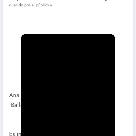
querido por el público.»
Ana de Armas se convierte en asesina en
‘Ballerina’, su nueva película
Es innegable que Ana de Armas se ha