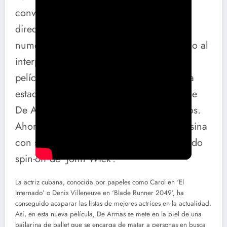
convertido en una actriz deseada por los
directores y la audiencia. Así, tras las
numerosas críticas positivas que ha tenido al
interpretar el papel de Marilyn Monroe -
película estrenada este 2022 y que no ha
estado exenta de polémicas-, la carrera de
De Armas ha dado un giro de 360 grados.
Ahora, la actriz se convertirá en una asesina
con su nuevo rol en ‘Ballerina’, el esperado
spin-off de ‘John Wick’.
La actriz cubana, conocida por papeles como Carol en ‘El
Internado’ o Denis Villeneuve en ‘Blade Runner 2049’, ha
conseguido acaparar las listas de mejores actrices en la actualidad.
Así, en esta nueva película, De Armas se mete en la piel de una
bailarina de ballet que se encarga de matar a personas en busca