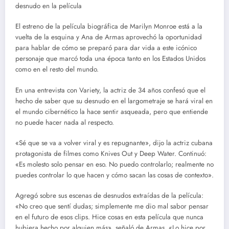
desnudo en la película
El estreno de la película biográfica de Marilyn Monroe está a la
vuelta de la esquina y Ana de Armas aprovechó la oportunidad
para hablar de cómo se preparó para dar vida a este icónico
personaje que marcó toda una época tanto en los Estados Unidos
como en el resto del mundo.
En una entrevista con Variety, la actriz de 34 años confesó que el
hecho de saber que su desnudo en el largometraje se hará viral en
el mundo cibernético la hace sentir asqueada, pero que entiende
no puede hacer nada al respecto.
«Sé que se va a volver viral y es repugnante», dijo la actriz cubana
protagonista de filmes como Knives Out y Deep Water. Continuó:
«Es molesto solo pensar en eso. No puedo controlarlo; realmente no
puedes controlar lo que hacen y cómo sacan las cosas de contexto».
Agregó sobre sus escenas de desnudos extraídas de la película:
«No creo que sentí dudas; simplemente me dio mal sabor pensar
en el futuro de esos clips. Hice cosas en esta película que nunca
hubiera hecho por alguien más», señaló de Armas. «Lo hice por