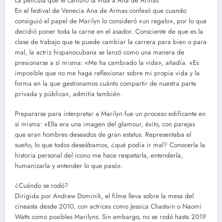
La película que le cambió la vida a Ana de Armas
En el festival de Venecia Ana de Armas confesó que cuando
consiguió el papel de Marilyn lo consideró «un regalo», por lo que
decidió poner toda la carne en el asador. Consciente de que es la
clase de trabajo que te puede cambiar la carrera para bien o para
mal, la actriz hispanocubana se lanzó como una manera de
presionarse a sí misma: «Me ha cambiado la vida», añadía. «Es
imposible que no me haga reflexionar sobre mi propia vida y la
forma en la que gestionamos cuánto compartir de nuestra parte
privada y pública», admitía también.
Prepararse para interpretar a Marilyn fue un proceso edificante en
sí misma: «Ella era una imagen del glamour, éxito, con parejas
que eran hombres deseados de gran estatus. Representaba el
sueño, lo que todos deseábamos, ¿qué podía ir mal? Conocerla la
historia personal del icono me hace respetarla, entenderla,
humanizarla y entender lo que pasó».
¿Cuándo se rodó?
Dirigida por Andrew Dominik, el filme lleva sobre la mesa del
cineasta desde 2010, con actrices como Jessica Chastain o Naomi
Watts como posibles Marilyns. Sin embargo, no se rodó hasta 2019