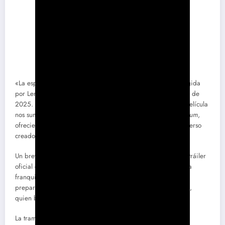
«La esperada precuela de la saga
John Wick
,
Ballerina
, dirigida
por Len Wiseman, llegará a las salas españolas el 6 de junio de
2025. Protagonizada por la carismática Ana de Armas, la película
nos sumergirá en los eventos previos a
John Wick 3: Parabellum
,
ofreciendo un vistazo más profundo al oscuro y violento universo
creado por Chad Stahelski.
Un breve teaser ha anunciado el inminente lanzamiento del tráiler
oficial de
Ballerina
, despertando la emoción de los fans de la
franquicia. En este adelanto, podemos vislumbrar la intensa
preparación de la joven asesina, interpretada por De Armas,
quien busca vengar la muerte de su familia.
La trama de
Ballerina
girará en torno a una de las bailarinas