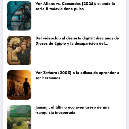
Ver Aliens vs. Comandos (2025): cuando la
serie B todavía tiene pulso
Del videoclub al desierto digital: diez años de
Dioses de Egipto y la desaparición del
blockbuster sin complejos
Ver Zathura (2005) o la odisea de aprender a
ser hermanos
Jumanji, el último eco aventurero de una
franquicia inesperada