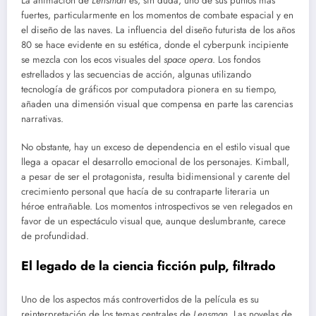
La animación de
Lensman
es, sin duda, uno de sus puntos más
fuertes, particularmente en los momentos de combate espacial y en
el diseño de las naves. La influencia del diseño futurista de los años
80 se hace evidente en su estética, donde el cyberpunk incipiente
se mezcla con los ecos visuales del
space opera
. Los fondos
estrellados y las secuencias de acción, algunas utilizando
tecnología de gráficos por computadora pionera en su tiempo,
añaden una dimensión visual que compensa en parte las carencias
narrativas.
No obstante, hay un exceso de dependencia en el estilo visual que
llega a opacar el desarrollo emocional de los personajes. Kimball,
a pesar de ser el protagonista, resulta bidimensional y carente del
crecimiento personal que hacía de su contraparte literaria un
héroe entrañable. Los momentos introspectivos se ven relegados en
favor de un espectáculo visual que, aunque deslumbrante, carece
de profundidad.
El legado de la ciencia ficción pulp, filtrado
Uno de los aspectos más controvertidos de la película es su
reinterpretación de los temas centrales de
Lensman
. Las novelas de