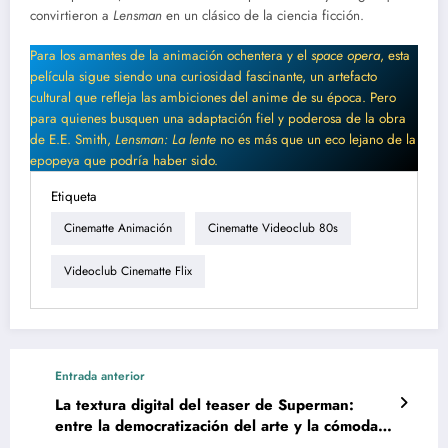
convirtieron a
Lensman
en un clásico de la ciencia ficción.
Para los amantes de la animación ochentera y el
space opera
, esta
película sigue siendo una curiosidad fascinante, un artefacto
cultural que refleja las ambiciones del anime de su época. Pero
para quienes busquen una adaptación fiel y poderosa de la obra
de E.E. Smith,
Lensman: La lente
no es más que un eco lejano de la
epopeya que podría haber sido.
Etiqueta
Cinematte Animación
Cinematte Videoclub 80s
Videoclub Cinematte Flix
Entrada anterior
La textura digital del teaser de Superman:
entre la democratización del arte y la cómoda
estandarización corporativa