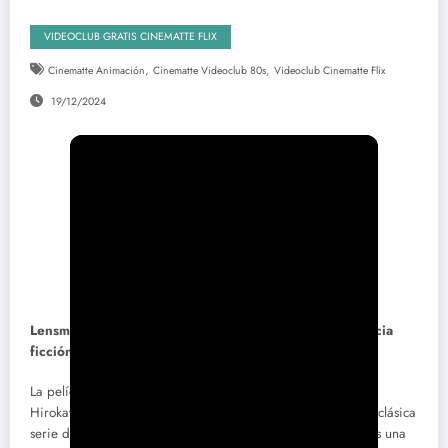
VIDEOCLUB GRATIS CINEMATTE FLIX
,
,
Cinematte Animación
Cinematte Videoclub 80s
Videoclub Cinematte Flix
19/12/2024
Lensman: La lente (1984): un faro deslucido en la ciencia
ficción animada
La película
Lensman: La lente
(1984), dirigida por Kazuyuki
Hirokawa y Yoshiaki Kawajiri, es una adaptación libre de la clásica
serie de novelas
Lensman
de E.E. «Doc» Smith, consideradas una