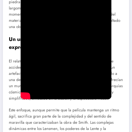
piedra angular de la ciencia ficción pulp. Sin embargo, este
largometraje animado, aunque visualmente deslumbrante en
momentos, se enfrenta al desafío de condensar la vastedad del
material original en apenas 107 minutos, dejando como resultado
una obra tanto fascinante como frustrante.
Un universo condensado hasta su mínima
expresión
El relato se centra en Kimball Kinnison, un joven granjero que
accidentalmente entra en contacto con la poderosa «Lente», un
artefacto que lo convierte en un protector galáctico enfrentado a
una despiadada raza alienígena. Mientras que las novelas ofrecían
un mundo meticulosamente construido, rico en detalles y jerarquías
cósmicas, la película opta por un enfoque más convencional y
simplificado, enfocado en la acción y el espectáculo visual.
Este enfoque, aunque permite que la película mantenga un ritmo
ágil, sacrifica gran parte de la complejidad y del sentido de
maravilla que caracterizaban la obra de Smith. Las complejas
dinámicas entre los Lensmen, los poderes de la Lente y la