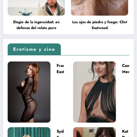
Elogio de la ingenuidad: en
Los ojos de piedra y fuego: Clint
defensa del relato puro
Eastwood
Erotismo y cine
Francesca
Camila
Eastwood y
Mende
la
desnud
melancolía
como T
del legado
en Mast
imposible
del Uni
Sydney
Kat