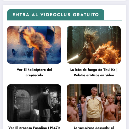
ENTRA AL VIDEOCLUB GRATUITO
Ver El helicóptero del
La loba de fuego de Thul-Ka |
crepúsculo
Relatos eróticos en video
Ver El proceso Paradine (1947):
La vampiresa desnuda: el