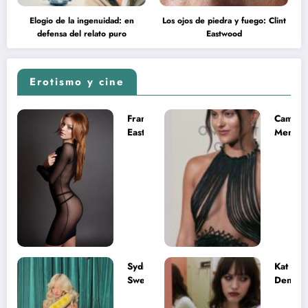
Elogio de la ingenuidad: en
Los ojos de piedra y fuego: Clint
defensa del relato puro
Eastwood
Erotismo y cine
Francesca
Camila
Eastwood y
Mende
la
desnud
melancolía
como T
del legado
en Mast
imposible
del Uni
Sydney
Kat
Sweeney
Dennin
desnuda el
la muje
lado más
apareci