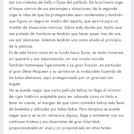
son Los violentos de Kelly o Doce del patíbulo. De la primera coge
el toque cómico de sus personajes y situaciones, de la segunda
coge la idea de que los protagonistas sean condenados y también
que figure un negro en medio del reparto, que servirá para un
montón de situaciones cómicas. Sobre todo dando por hecho que
ese puñado de hombres se tendrán que hacer pasar mas de una
vez por alemanes. Además tendrán uno como aliado al principio
de la película.
Es de esta forma como en su huida hacia Suiza, se verán inmersos
sin quererlo y por equivocación, en una misión suicida.
También homenajea ligeramente a La gran Evasión, en particular
al gran Steve Mcqueen y su carrera en la motocicleta huyendo de
las balas alemanas, aquí protagonizada por un gracioso con
bigote.
No se puede negar que como película bélica no llega al mínimo
de rigor histórico aceptable para ser valorada como un titulo a
tener en cuenta, al margen de que como comedia bélica esta llena
de bastadas y sobradas por todos lados. Pero tampoco se puede
negar que si se ve sin reticencia alguna, llega a entretener con sus
continuos tiroteos y sus situaciones de gran hilaridad,
proponiéndoselo en unas y sin proponérselo en otras tantas.