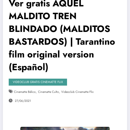
Ver gratis AQUEL
MALDITO TREN
BLINDADO (MALDITOS
BASTARDOS) | Tarantino
film original version
(Español)
VIDEOCLUB GRATIS CINEMATTE FLIX
,
,
Cinematte Bélico
Cinematte Culto
Videoclub Cinematte Flix
27/06/2021