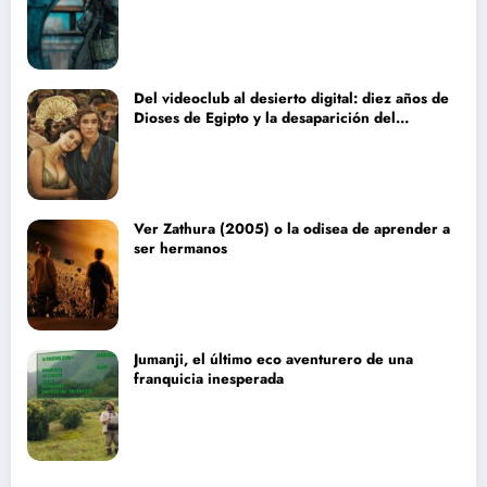
Del videoclub al desierto digital: diez años de
Dioses de Egipto y la desaparición del
blockbuster sin complejos
Ver Zathura (2005) o la odisea de aprender a
ser hermanos
Jumanji, el último eco aventurero de una
franquicia inesperada