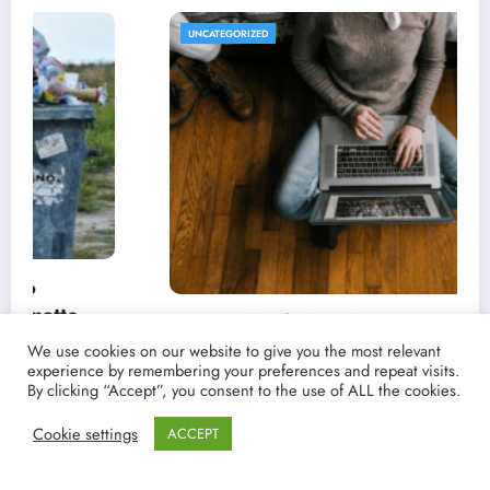
REVISTA DE CINE | NOTICIA
UNCATEGORIZED
as de estrenos y críticas de
 series favoritas con Point
We use cookies on our website to give you the most relevant
experience by remembering your preferences and repeat visits.
pop
By clicking “Accept”, you consent to the use of ALL the cookies.
Cookie settings
ACCEPT