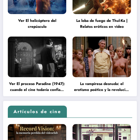
Ver El helicóptero del
La loba de fuego de Thul-Ka |
crepúsculo
Relatos eróticos en video
Ver El proceso Paradine (1947):
La vampiresa desnuda: el
cuando el cine todavía confiaba
erotismo poético y la revolución
en la inteligencia del espectador
psicodélica de Jean Rollin
Artículos de cine