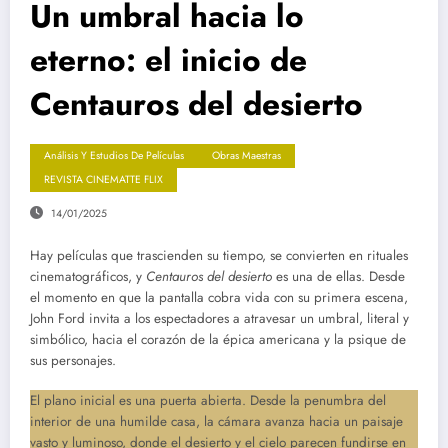
Un umbral hacia lo
eterno: el inicio de
Centauros del desierto
Análisis Y Estudios De Películas
Obras Maestras
REVISTA CINEMATTE FLIX
14/01/2025
Hay películas que trascienden su tiempo, se convierten en rituales
cinematográficos, y
Centauros del desierto
es una de ellas. Desde
el momento en que la pantalla cobra vida con su primera escena,
John Ford invita a los espectadores a atravesar un umbral, literal y
simbólico, hacia el corazón de la épica americana y la psique de
sus personajes.
El plano inicial es una puerta abierta. Desde la penumbra del
interior de una humilde casa, la cámara avanza hacia un paisaje
vasto y luminoso, donde el desierto y el cielo parecen fundirse en