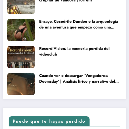
crepitar de Pandora | torrent
Ensayo. Cocodrilo Dundee o la arqueología
de una aventura que empezó como una
rareza y terminó convertida en reliquia
Record Vision: la memoria perdida del
videoclub
Cuando ver o descargar ‘Vengadores:
Doomsday’ | Análisis lírico y narrativo del
nuevo Vengadores: Doomsday
Puede que te hayas perdido