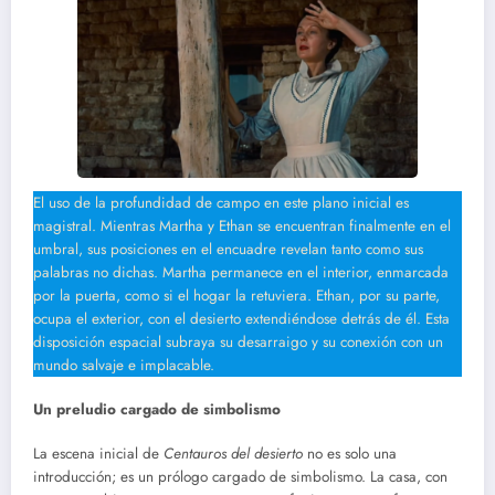
El uso de la profundidad de campo en este plano inicial es
magistral. Mientras Martha y Ethan se encuentran finalmente en el
umbral, sus posiciones en el encuadre revelan tanto como sus
palabras no dichas. Martha permanece en el interior, enmarcada
por la puerta, como si el hogar la retuviera. Ethan, por su parte,
ocupa el exterior, con el desierto extendiéndose detrás de él. Esta
disposición espacial subraya su desarraigo y su conexión con un
mundo salvaje e implacable.
Un preludio cargado de simbolismo
La escena inicial de
Centauros del desierto
no es solo una
introducción; es un prólogo cargado de simbolismo. La casa, con