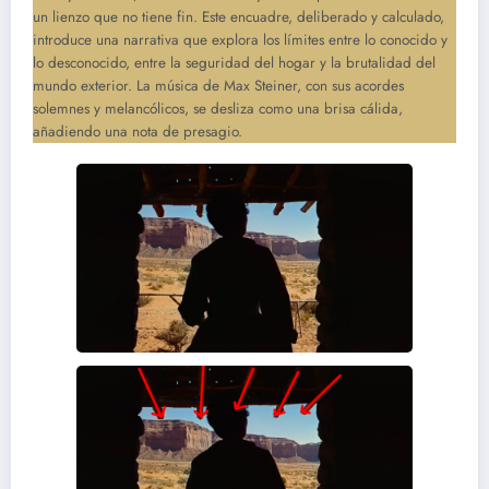
un lienzo que no tiene fin. Este encuadre, deliberado y calculado,
introduce una narrativa que explora los límites entre lo conocido y
lo desconocido, entre la seguridad del hogar y la brutalidad del
mundo exterior. La música de Max Steiner, con sus acordes
solemnes y melancólicos, se desliza como una brisa cálida,
añadiendo una nota de presagio.