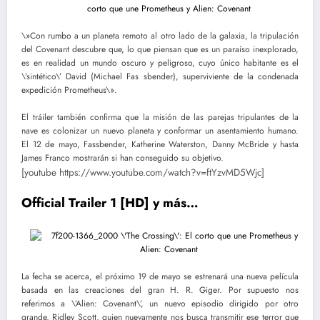
\»Con rumbo a un planeta remoto al otro lado de la galaxia, la tripulación
del Covenant descubre que, lo que piensan que es un paraíso inexplorado,
es en realidad un mundo oscuro y peligroso, cuyo único habitante es el
\’sintético\’ David (Michael Fas sbender), superviviente de la condenada
expedición Prometheus\».
El tráiler también confirma que la misión de las parejas tripulantes de la
nave es colonizar un nuevo planeta y conformar un asentamiento humano.
El 12 de mayo, Fassbender, Katherine Waterston, Danny McBride y hasta
James Franco mostrarán si han conseguido su objetivo.
[youtube https://www.youtube.com/watch?v=ftYzvMD5Wjc]
Official Trailer 1 [HD] y más…
La fecha se acerca, el próximo 19 de mayo se estrenará una nueva película
basada en las creaciones del gran H. R. Giger. Por supuesto nos
referimos a \’Alien: Covenant\’, un nuevo episodio dirigido por otro
grande, Ridley Scott, quien nuevamente nos busca transmitir ese terror que