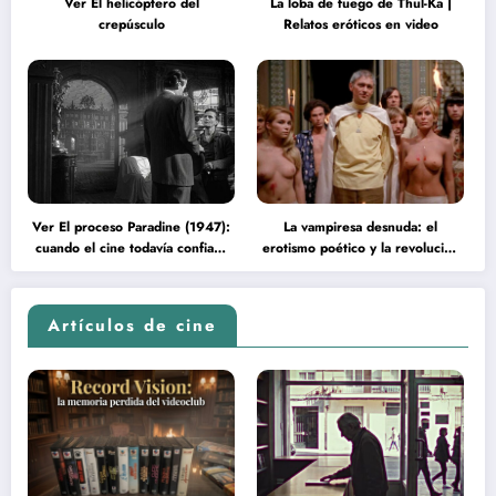
Ver El helicóptero del
La loba de fuego de Thul-Ka |
crepúsculo
Relatos eróticos en video
Ver El proceso Paradine (1947):
La vampiresa desnuda: el
cuando el cine todavía confiaba
erotismo poético y la revolución
en la inteligencia del espectador
psicodélica de Jean Rollin
Artículos de cine