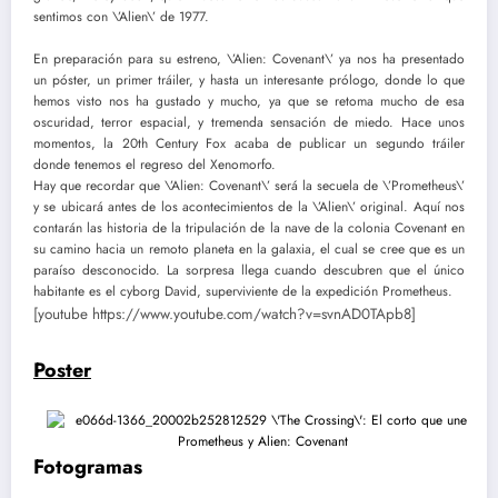
sentimos con \’Alien\’ de 1977.
En preparación para su estreno, \’Alien: Covenant\’ ya nos ha presentado
un póster, un primer tráiler, y hasta un interesante prólogo, donde lo que
hemos visto nos ha gustado y mucho, ya que se retoma mucho de esa
oscuridad, terror espacial, y tremenda sensación de miedo. Hace unos
momentos, la 20th Century Fox acaba de publicar un segundo tráiler
donde tenemos el regreso del Xenomorfo.
Hay que recordar que \’Alien: Covenant\’ será la secuela de \’Prometheus\’
y se ubicará antes de los acontecimientos de la \’Alien\’ original. Aquí nos
contarán las historia de la tripulación de la nave de la colonia Covenant en
su camino hacia un remoto planeta en la galaxia, el cual se cree que es un
paraíso desconocido. La sorpresa llega cuando descubren que el único
habitante es el cyborg David, superviviente de la expedición Prometheus.
[youtube https://www.youtube.com/watch?v=svnAD0TApb8]
Poster
Fotogramas