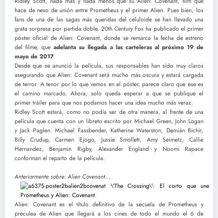
Ridley Scott, nada más y nada menos que su Alien: Covenant, film que
hace de nexo de unión entre Prometheus y el primer Alien. Pues bien, los
fans de una de las sagas más queridas del celuloide se han llevado una
grata sorpresa por partida doble. 20th Century Fox ha publicado el primer
póster oficial de Alien: Covenant, donde se remarca la fecha de estreno
del filme, que
adelanta su llegada a las carteleras al próximo 19 de
mayo de 2017
.
Desde que se anunció la película, sus responsables han sido muy claros
asegurando que Alien: Covenant será mucho más oscura y estará cargada
de terror. A tenor por lo que vemos en el póster, parece claro que ese es
el camino marcado. Ahora, solo queda esperar a que se publique el
primer tráiler para que nos podamos hacer una idea mucho más veraz.
Ridley Scott estará, como no podía ser de otra manera, al frente de una
película que cuenta con un libreto escrito por Michael Green, John Logan
y Jack Paglen. Michael Fassbender, Katherine Waterston, Demián Bichir,
Billy Crudup, Carmen Ejogo, Jussie Smollett, Amy Seimetz, Callie
Hernandez, Benjamin Rigby, Alexander England y Noomi Rapace
conforman el reparto de la película.
Anteriormente sobre: Alien Covenant…
Alien: Covenant es el título definitivo de la secuela de Prometheus y
preculea de Alien que llegará a los cines de todo el mundo el 6 de