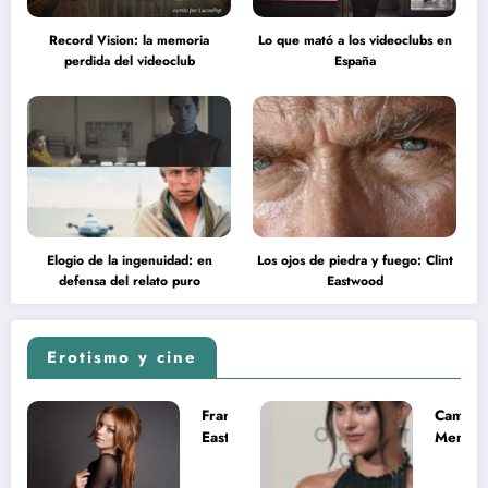
Record Vision: la memoria
Lo que mató a los videoclubs en
perdida del videoclub
España
Elogio de la ingenuidad: en
Los ojos de piedra y fuego: Clint
defensa del relato puro
Eastwood
Erotismo y cine
Francesca
Camila
Eastwood y
Mende
la
desnud
melancolía
como T