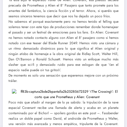
precuela de Prometheus y Alien el 8º Pasajero que tanto promete para los
amantes del fantástico, la ciencia ficción y el terror. Ahora, si queréis que
seamos sinceros tenemos que decir que nos ha dejado un poco fríos.
No sabemos el porqué exactamente pero no hemos tenido el felling que
solemos tener con este tipo de producciones remember donde homenajear
el pasado y ser un festival de emociones para los fans. En Alien: Covenant
no hemos notado contacto alguno con Alien el 8º pasajero como si hemos
notado con ese teaser del Blade Runner 2049. Hemos visto una cámara y
un ritmo demasiado dinámicos para lo que significa el Alien original y
ningún atisbo de homenaje a la obra original de Ridley Scott, Walter Hill,
Dan O\’Bannon y Ronald Schusett. Hemos visto un enfoque mucho más
slasher que sci-fi y demasiado ruido para ese eslogan de que \’en el
espacio nadie puede oir tus gritos\’.
De momento es solo una sensación que esperemos mejore con un próximo
tráiler.
Poco más que añadir al margen de lo ya sabido: la tripulación de la nave
espacial Covenant recibe una llamada de alerta y acaba en un planeta
contaminado por el Bichorl — spoilers gordos en este post –. Fassbender
realiza un doble papel como David, el androide de Prometheus y Walter,
una versión más avanzada y menos empática, tripulante de la Covenant.