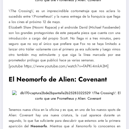
\’The Crossing\’, es un imprescindible cortometraje que nos aclara lo
sucedido entre \’Prometheus\’ y la nueva entrega de la franquicia que llega
a los cines el próximo 12 de mayo.
Elizabeth Shaw (Noomi Rapace) y el androide David (Michael Fassbender)
son los grandes protagonistas de este pequeña pieza que cuenta con una
introducción a cargo del propio Scott. No llega ni a tres minutos, pero
seguro que no soy el único que prefiere que Fox no se haya limitado a
lanzar otro tráiler -solamente con el primero ya era suficiente y luego vimos
otro también muy estimulante- y que siga la línea marcada por ese
prometedor prólogo que publicó hace ya varias semanas.
[youtube https://www.youtube.com/watch?v=fAPKi4mkA3M]
El Neomorfo de Alien: Covenant
Tenemos nueva chica en la oficina y es que, en uno de los nuevos spots de
Alien: Covenant hay una nueva criatura, la cual aparece durante un
segundo, lo que fue suficiente para descubrir que estamos ante la primera
aparición del
Neomorfo
. Mientras que al Xenomorfo lo conocemos en