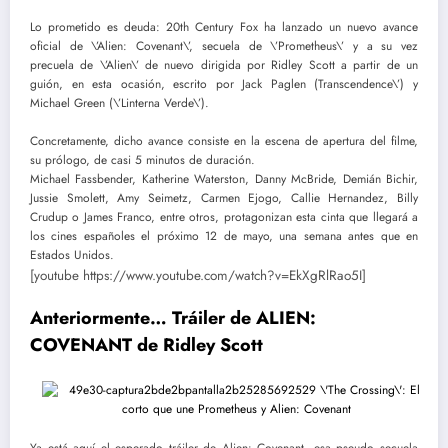
Lo prometido es deuda: 20th Century Fox ha lanzado un nuevo avance
oficial de \’Alien: Covenant\’, secuela de \’Prometheus\’ y a su vez
precuela de \’Alien\’ de nuevo dirigida por Ridley Scott a partir de un
guión, en esta ocasión, escrito por Jack Paglen (Transcendence\’) y
Michael Green (\’Linterna Verde\’).
Concretamente, dicho avance consiste en la escena de apertura del filme,
su prólogo, de casi 5 minutos de duración.
Michael Fassbender, Katherine Waterston, Danny McBride, Demián Bichir,
Jussie Smolett, Amy Seimetz, Carmen Ejogo, Callie Hernandez, Billy
Crudup o James Franco, entre otros, protagonizan esta cinta que llegará a
los cines españoles el próximo 12 de mayo, una semana antes que en
Estados Unidos.
[youtube https://www.youtube.com/watch?v=EkXgRlRao5I]
Anteriormente… Tráiler de ALIEN:
COVENANT de Ridley Scott
Ya está aquí el esperado tráiler de Alien: Covenant, esa pseudo secuela