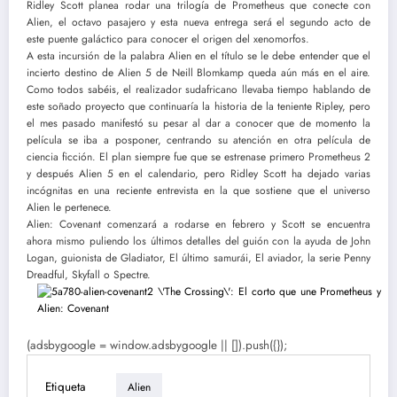
Ridley Scott planea rodar una trilogía de Prometheus que conecte con
Alien, el octavo pasajero y esta nueva entrega será el segundo acto de
este puente galáctico para conocer el origen del xenomorfos.
A esta incursión de la palabra Alien en el título se le debe entender que el
incierto destino de Alien 5 de Neill Blomkamp queda aún más en el aire.
Como todos sabéis, el realizador sudafricano llevaba tiempo hablando de
este soñado proyecto que continuaría la historia de la teniente Ripley, pero
el mes pasado manifestó su pesar al dar a conocer que de momento la
película se iba a posponer, centrando su atención en otra película de
ciencia ficción. El plan siempre fue que se estrenase primero Prometheus 2
y después Alien 5 en el calendario, pero Ridley Scott ha dejado varias
incógnitas en una reciente entrevista en la que sostiene que el universo
Alien le pertenece.
Alien: Covenant comenzará a rodarse en febrero y Scott se encuentra
ahora mismo puliendo los últimos detalles del guión con la ayuda de John
Logan, guionista de Gladiator, El último samurái, El aviador, la serie Penny
Dreadful, Skyfall o Spectre.
(adsbygoogle = window.adsbygoogle || []).push({});
Etiqueta
Alien