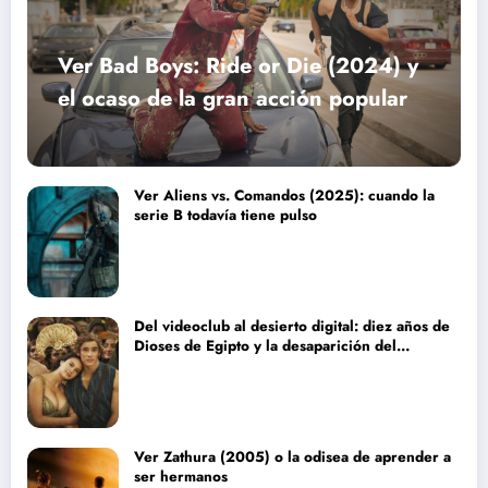
Ver Bad Boys: Ride or Die (2024) y
el ocaso de la gran acción popular
Ver Aliens vs. Comandos (2025): cuando la
serie B todavía tiene pulso
Del videoclub al desierto digital: diez años de
Dioses de Egipto y la desaparición del
blockbuster sin complejos
Ver Zathura (2005) o la odisea de aprender a
ser hermanos