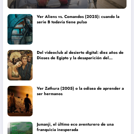
Ver Aliens vs. Comandos (2025): cuando la
serie B todavía tiene pulso
Del videoclub al desierto digital: diez años de
Dioses de Egipto y la desaparición del
blockbuster sin complejos
Ver Zathura (2005) o la odisea de aprender a
ser hermanos
Jumanji, el último eco aventurero de una
franquicia inesperada