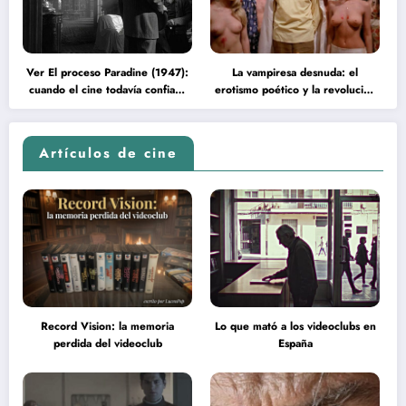
Ver El proceso Paradine (1947):
La vampiresa desnuda: el
cuando el cine todavía confiaba
erotismo poético y la revolución
en la inteligencia del espectador
psicodélica de Jean Rollin
Artículos de cine
Record Vision: la memoria
Lo que mató a los videoclubs en
perdida del videoclub
España