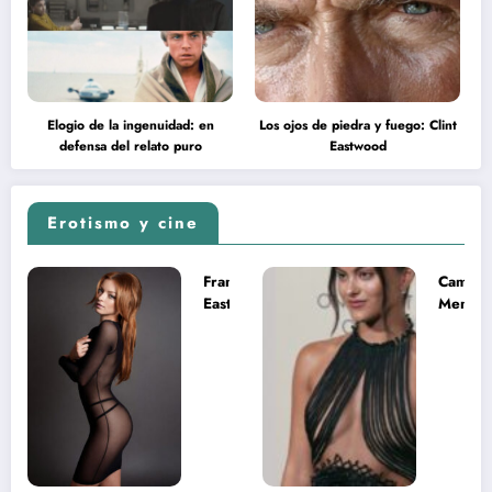
Elogio de la ingenuidad: en
Los ojos de piedra y fuego: Clint
defensa del relato puro
Eastwood
Erotismo y cine
Francesca
Camila
Eastwood y
Mende
la
desnud
melancolía
como T
del legado
en Mast
imposible
del Uni