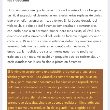
los videoclubs
Hubo un tiempo en que la penumbra de los videoclubs albergaba
un ritual sagrado: el deambular entre estanterías repletas de cintas
que prometían aventuras, risas y terror. En la época dorada del
videoclub, el reinado del Betamax comenzaba a desmoronarse,
cediendo paso a su hermano menor pero más astuto, el VHS. Los
dueños de estos templos del celuloide en formato magnético veían
cómo el VHS se erigía como el estándar definitivo, mientras que el
veterano Betamax se sumía en un crepúsculo inevitable. Sin
embargo, la fidelidad de sus primeros usuarios no podía ser
traicionada sin más. Así nació un pequeño acto de resistencia, un
oasis clandestino: la sesión doble pirata en Betamax.
El fenómeno surgió como una solución pragmática a una crisis
técnica y comercial. Los videoclubs compraban sus películas en
VHS y, para mantener contentos a los clientes con reproductores
Betamax, comenzaron a copiar dos películas en una única cinta
virgen. La práctica tenía un equilibrio casi poético: por el precio
habitual del alquiler, el cliente no solo obtenía la película de
estreno que deseaba, sino que además recibía un filme adicional,
generalmente una producción de segunda fila, elegida por el