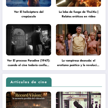
Ver El helicóptero del
La loba de fuego de Thul-Ka |
crepúsculo
Relatos eróticos en video
Ver El proceso Paradine (1947):
La vampiresa desnuda: el
cuando el cine todavía confiaba
erotismo poético y la revolución
en la inteligencia del espectador
psicodélica de Jean Rollin
Artículos de cine