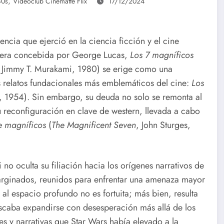
,
80s
Videoclub Cinematte Flix
17/12/2024
encia que ejerció en la ciencia ficción y el cine
opera concebida por George Lucas,
Los 7 magníficos
, Jimmy T. Murakami, 1980) se erige como una
os relatos fundacionales más emblemáticos del cine:
Los
, 1954). Sin embargo, su deuda no solo se remonta al
u reconfiguración en clave de western, llevada a cabo
te magníficos
(
The Magnificent Seven
, John Sturges,
 no oculta su filiación hacia los orígenes narrativos de
marginados, reunidos para enfrentar una amenaza mayor
l espacio profundo no es fortuita; más bien, resulta
buscaba expandirse con desesperación más allá de los
les y narrativas que Star Wars había elevado a la