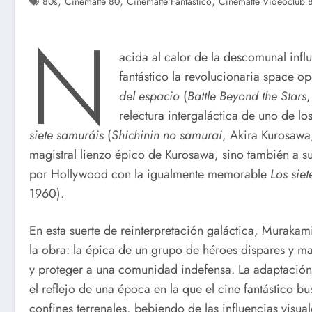
,
,
,
80s
Cinematte 80
Cinematte Fantástico
Cinematte Videoclub 
N
acida al calor de la descomunal influ
fantástico la revolucionaria space 
del espacio
(
Battle Beyond the Stars
relectura intergaláctica de uno de l
siete samuráis
(
Shichinin no samurai
, Akira Kurosawa
magistral lienzo épico de Kurosawa, sino también a s
por Hollywood con la igualmente memorable
Los sie
1960).
En esta suerte de reinterpretación galáctica, Murakami
la obra: la épica de un grupo de héroes dispares y 
y proteger a una comunidad indefensa. La adaptación a
el reflejo de una época en la que el cine fantástico 
confines terrenales, bebiendo de las influencias visua