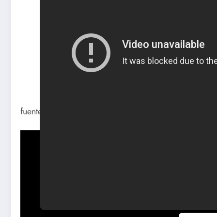
fuente youtube. autor Alfa y Omega link
(306) PELIC