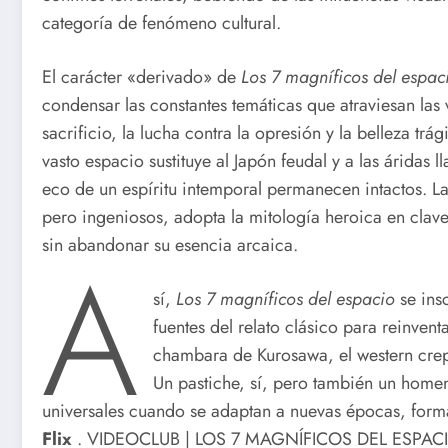
categoría de fenómeno cultural.
El carácter «derivado» de
Los 7 magníficos del espac
condensar las constantes temáticas que atraviesan las 
sacrificio, la lucha contra la opresión y la belleza trá
vasto espacio sustituye al Japón feudal y a las áridas l
eco de un espíritu intemporal permanecen intactos. L
pero ingeniosos, adopta la mitología heroica en clave
sin abandonar su esencia arcaica.
A
sí,
Los 7 magníficos del espacio
se ins
fuentes del relato clásico para reinven
chambara de Kurosawa, el western crepu
Un pastiche, sí, pero también un homena
universales cuando se adaptan a nuevas épocas, form
Flix
. VIDEOCLUB | LOS 7 MAGNÍFICOS DEL ESPACIO |