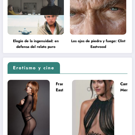
Elogio de la ingenuidad: en
Los ojos de piedra y fuego: Clint
defensa del relato puro
Eastwood
Erotismo y cine
Francesca
Camila
Eastwood y
Mende
la
desnud
melancolía
como T
del legado
en Mast
imposible
del Uni