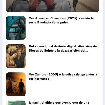
Ver Aliens vs. Comandos (2025): cuando la
serie B todavía tiene pulso
Del videoclub al desierto digital: diez años de
Dioses de Egipto y la desaparición del
blockbuster sin complejos
Ver Zathura (2005) o la odisea de aprender a
ser hermanos
Jumanji, el último eco aventurero de una