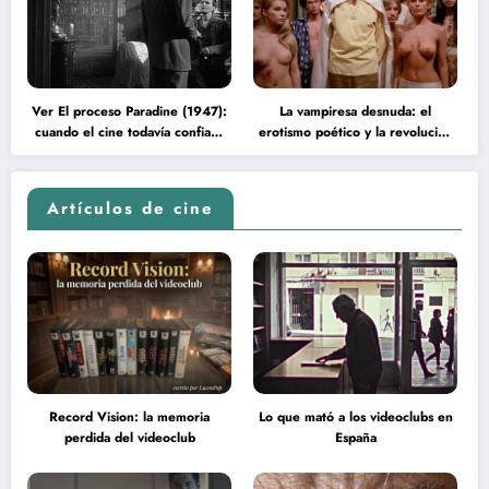
Ver El proceso Paradine (1947):
La vampiresa desnuda: el
cuando el cine todavía confiaba
erotismo poético y la revolución
en la inteligencia del espectador
psicodélica de Jean Rollin
Artículos de cine
Record Vision: la memoria
Lo que mató a los videoclubs en
perdida del videoclub
España