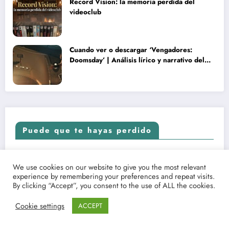
Record Vision: la memoria perdida del
videoclub
Cuando ver o descargar ‘Vengadores:
Doomsday’ | Análisis lírico y narrativo del
nuevo Vengadores: Doomsday
Puede que te hayas perdido
NES, TRÁILERS, ARTÍCULOS Y CRÍTICAS
UNCATEGORIZED
We use cookies on our website to give you the most relevant
experience by remembering your preferences and repeat visits.
By clicking “Accept”, you consent to the use of ALL the cookies.
Cookie settings
ACCEPT