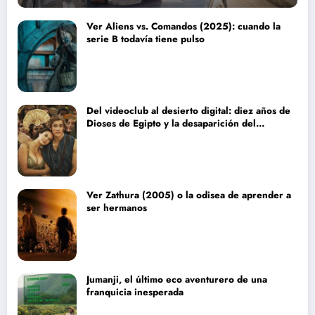
Ver Aliens vs. Comandos (2025): cuando la
serie B todavía tiene pulso
Del videoclub al desierto digital: diez años de
Dioses de Egipto y la desaparición del
blockbuster sin complejos
Ver Zathura (2005) o la odisea de aprender a
ser hermanos
Jumanji, el último eco aventurero de una
franquicia inesperada