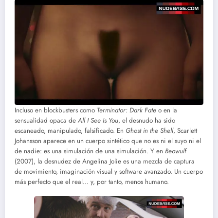
Incluso en blockbusters como
Terminator: Dark Fate
o en la
sensualidad opaca de
All I See Is You
, el desnudo ha sido
escaneado, manipulado, falsificado. En
Ghost in the Shell
, Scarlett
Johansson aparece en un cuerpo sintético que no es ni el suyo ni el
de nadie: es una simulación de una simulación. Y en
Beowulf
(2007), la desnudez de Angelina Jolie es una mezcla de captura
de movimiento, imaginación visual y software avanzado. Un cuerpo
más perfecto que el real… y, por tanto, menos humano.