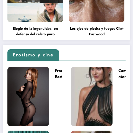
Elogio de la ingenuidad: en
Los ojos de piedra y fuego: Clint
defensa del relato puro
Eastwood
Erotismo y cine
Francesca
Camila
Eastwood y
Mende
la
desnud
melancolía
como T
del legado
en Mast
imposible
del Uni