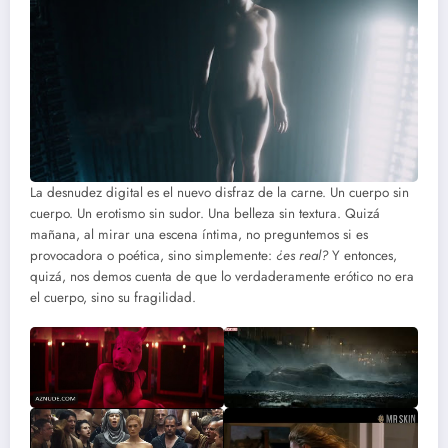
La desnudez digital es el nuevo disfraz de la carne. Un cuerpo sin
cuerpo. Un erotismo sin sudor. Una belleza sin textura. Quizá
mañana, al mirar una escena íntima, no preguntemos si es
provocadora o poética, sino simplemente:
¿es real?
Y entonces,
quizá, nos demos cuenta de que lo verdaderamente erótico no era
el cuerpo, sino su fragilidad.