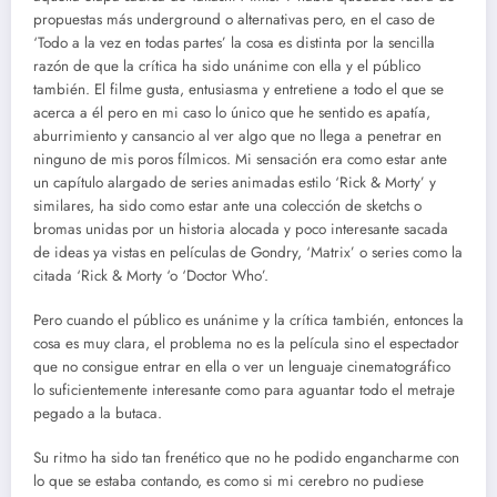
propuestas más underground o alternativas pero, en el caso de
‘Todo a la vez en todas partes’ la cosa es distinta por la sencilla
razón de que la crítica ha sido unánime con ella y el público
también. El filme gusta, entusiasma y entretiene a todo el que se
acerca a él pero en mi caso lo único que he sentido es apatía,
aburrimiento y cansancio al ver algo que no llega a penetrar en
ninguno de mis poros fílmicos. Mi sensación era como estar ante
un capítulo alargado de series animadas estilo ‘Rick & Morty’ y
similares, ha sido como estar ante una colección de sketchs o
bromas unidas por un historia alocada y poco interesante sacada
de ideas ya vistas en películas de Gondry, ‘Matrix’ o series como la
citada ‘Rick & Morty ‘o ‘Doctor Who’.
Pero cuando el público es unánime y la crítica también, entonces la
cosa es muy clara, el problema no es la película sino el espectador
que no consigue entrar en ella o ver un lenguaje cinematográfico
lo suficientemente interesante como para aguantar todo el metraje
pegado a la butaca.
Su ritmo ha sido tan frenético que no he podido engancharme con
lo que se estaba contando, es como si mi cerebro no pudiese