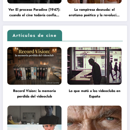
Ver El proceso Paradine (1947):
La vampiresa desnuda: el
cuando el cine todavía confiaba
erotismo poético y la revolución
en la inteligencia del espectador
psicodélica de Jean Rollin
Artículos de cine
Record Vision: la memoria
Lo que mató a los videoclubs en
perdida del videoclub
España