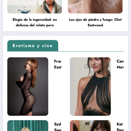
Elogio de la ingenuidad: en
Los ojos de piedra y fuego: Clint
defensa del relato puro
Eastwood
Erotismo y cine
Francesca
Camila
Eastwood y
Mende
la
desnud
melancolía
como T
del legado
en Mast
imposible
del Uni
Sydney
Kat
Sweeney
Dennin