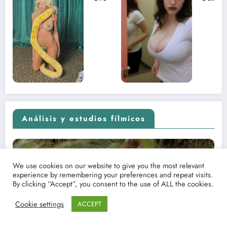
desnuda el
la muje
lado más
apareci
sexual del
donde 
contenido
estaba
adolescente
(Euphoria,
2026)
Análisis y estudios fílmicos
We use cookies on our website to give you the most relevant
experience by remembering your preferences and repeat visits.
By clicking “Accept”, you consent to the use of ALL the cookies.
Cookie settings
ACCEPT
Ensayo. Cocodrilo Dundee o la arqueología de una
aventura que empezó como una rareza y terminó