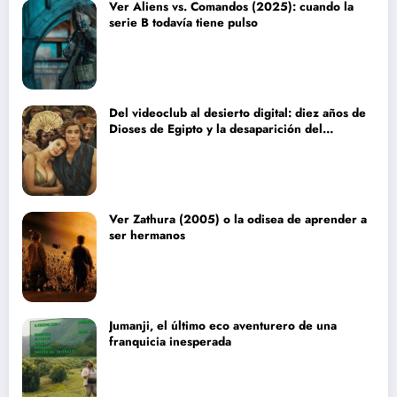
Ver Aliens vs. Comandos (2025): cuando la
serie B todavía tiene pulso
Del videoclub al desierto digital: diez años de
Dioses de Egipto y la desaparición del
blockbuster sin complejos
Ver Zathura (2005) o la odisea de aprender a
ser hermanos
Jumanji, el último eco aventurero de una
franquicia inesperada