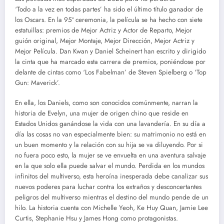
‘Todo a la vez en todas partes’ ha sido el último título ganador de
los Oscars. En la 95ª ceremonia, la película se ha hecho con siete
estatuillas: premios de Mejor Actriz y Actor de Reparto, Mejor
guión original, Mejor Montaje, Mejor Dirección, Mejor Actriz y
Mejor Película. Dan Kwan y Daniel Scheinert han escrito y dirigido
la cinta que ha marcado esta carrera de premios, poniéndose por
delante de cintas como ‘Los Fabelman’ de Steven Spielberg o ‘Top
Gun: Maverick’.
En ella, los Daniels, como son conocidos comúnmente, narran la
historia de Evelyn, una mujer de origen chino que reside en
Estados Unidos ganándose la vida con una lavandería. En su día a
día las cosas no van especialmente bien: su matrimonio no está en
un buen momento y la relación con su hija se va diluyendo. Por si
no fuera poco esto, la mujer se ve envuelta en una aventura salvaje
en la que solo ella puede salvar el mundo. Perdida en los mundos
infinitos del multiverso, esta heroína inesperada debe canalizar sus
nuevos poderes para luchar contra los extraños y desconcertantes
peligros del multiverso mientras el destino del mundo pende de un
hilo. La historia cuenta con Michelle Yeoh, Ke Huy Quan, Jamie Lee
Curtis, Stephanie Hsu y James Hong como protagonistas.