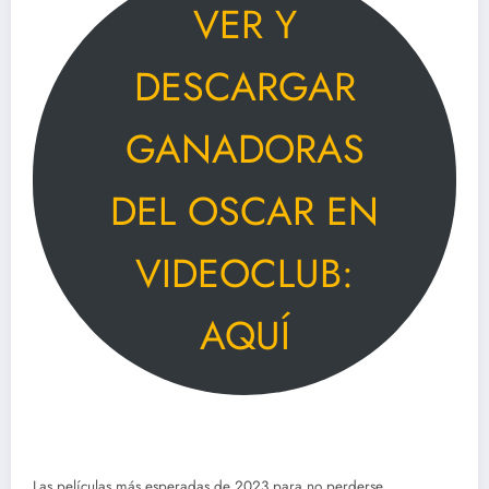
VER Y
DESCARGAR
GANADORAS
DEL OSCAR EN
VIDEOCLUB:
AQUÍ
Las películas más esperadas de 2023 para no perderse