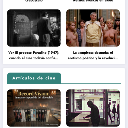
crepúsculo
Relatos eróticos en video
Ver El proceso Paradine (1947):
La vampiresa desnuda: el
cuando el cine todavía confiaba
erotismo poético y la revolución
en la inteligencia del espectador
psicodélica de Jean Rollin
Artículos de cine