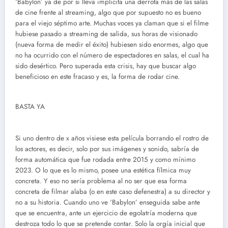
‘Babylon’ ya de por si lleva implicita una derrota más de las salas
de cine frente al streaming, algo que por supuesto no es bueno
para el viejo séptimo arte. Muchas voces ya claman que si el filme
hubiese pasado a streaming de salida, sus horas de visionado
(nueva forma de medir el éxito) hubiesen sido enormes, algo que
no ha ocurrido con el número de espectadores en salas, el cual ha
sido desértico. Pero superada esta crisis, hay que buscar algo
beneficioso en este fracaso y es, la forma de rodar cine.
BASTA YA
Si uno dentro de x años visiese esta película borrando el rostro de
los actores, es decir, solo por sus imágenes y sonido, sabría de
forma automática que fue rodada entre 2015 y como mínimo
2023. O lo que es lo mismo, posee una estética fílmica muy
concreta. Y eso no sería problema al no ser que esa forma
concreta de filmar alaba (o en este caso defenestra) a su director y
no a su historia. Cuando uno ve ‘Babylon’ enseguida sabe ante
que se encuentra, ante un ejercicio de egolatría moderna que
destroza todo lo que se pretende contar. Solo la orgía inicial que