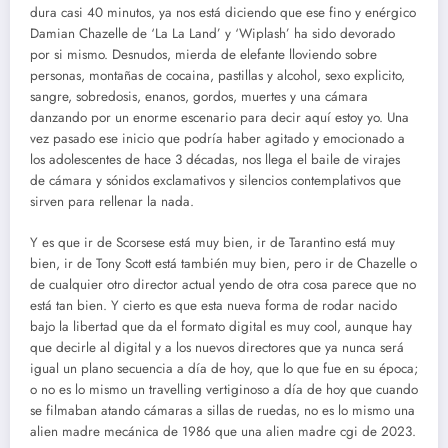
dura casi 40 minutos, ya nos está diciendo que ese fino y enérgico
Damian Chazelle de ‘La La Land’ y ‘Wiplash’ ha sido devorado
por si mismo. Desnudos, mierda de elefante lloviendo sobre
personas, montañas de cocaina, pastillas y alcohol, sexo explicito,
sangre, sobredosis, enanos, gordos, muertes y una cámara
danzando por un enorme escenario para decir aquí estoy yo. Una
vez pasado ese inicio que podría haber agitado y emocionado a
los adolescentes de hace 3 décadas, nos llega el baile de virajes
de cámara y sónidos exclamativos y silencios contemplativos que
sirven para rellenar la nada.
Y es que ir de Scorsese está muy bien, ir de Tarantino está muy
bien, ir de Tony Scott está también muy bien, pero ir de Chazelle o
de cualquier otro director actual yendo de otra cosa parece que no
está tan bien. Y cierto es que esta nueva forma de rodar nacido
bajo la libertad que da el formato digital es muy cool, aunque hay
que decirle al digital y a los nuevos directores que ya nunca será
igual un plano secuencia a día de hoy, que lo que fue en su época;
o no es lo mismo un travelling vertiginoso a día de hoy que cuando
se filmaban atando cámaras a sillas de ruedas, no es lo mismo una
alien madre mecánica de 1986 que una alien madre cgi de 2023.