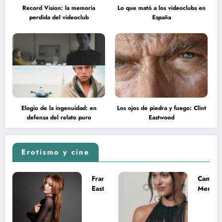
Record Vision: la memoria
Lo que mató a los videoclubs en
perdida del videoclub
España
Elogio de la ingenuidad: en
Los ojos de piedra y fuego: Clint
defensa del relato puro
Eastwood
Erotismo y cine
Francesca
Camila
Eastwood y
Mende
la
desnud
melancolía
como T
del legado
en Mast