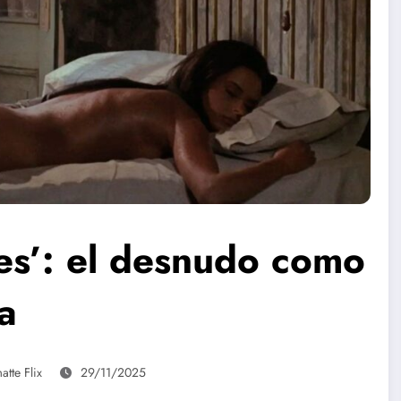
fles’: el desnudo como
a
tte Flix
29/11/2025