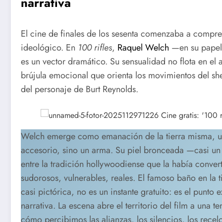
narrativa
El cine de finales de los sesenta comenzaba a compre
ideológico. En
100 rifles
,
Raquel Welch
—en su papel 
es un vector dramático. Su sensualidad no flota en el
brújula emocional que orienta los movimientos del sh
del personaje de Burt Reynolds.
Welch emerge como emanación de la tierra misma, una 
accesorio, sino un arma. Su piel bronceada —casi un e
entre la tradición hollywoodiense que la había conve
sudorosos, vulnerables, reales. El famoso baño en la
casi pictórica, no es un instante gratuito: es el punt
narrativa. La escena abre el territorio del film a una t
cómo percibimos las alianzas, los silencios, los recel