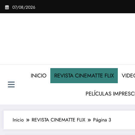
Saltar
07/08/2026
al
contenido
INICIO
REVISTA CINEMATTE FLIX
VIDE
PELÍCULAS IMPRESC
Inicio
REVISTA CINEMATTE FLIX
Página 3