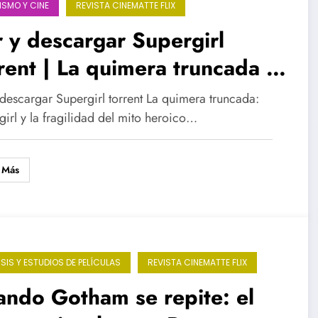
ISMO Y CINE
REVISTA CINEMATTE FLIX
 y descargar Supergirl
rent | La quimera truncada y
fragilidad del mito heroico
 descargar Supergirl torrent La quimera truncada:
enino en el cine
irl y la fragilidad del mito heroico…
 Más
ISIS Y ESTUDIOS DE PELÍCULAS
REVISTA CINEMATTE FLIX
ndo Gotham se repite: el