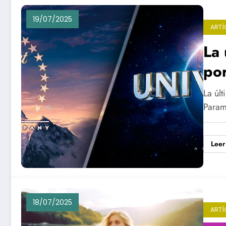
19/07/2025
ARTÍ
La 
por
aún
La últ
Param
Leer
18/07/2025
ARTÍ