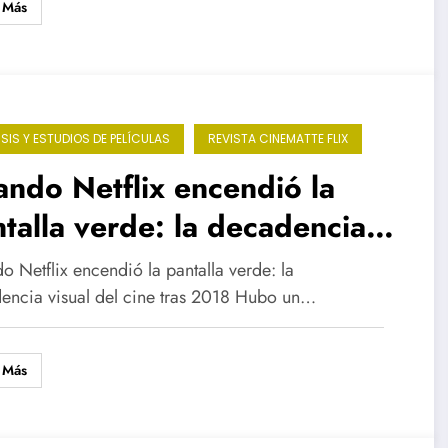
 Más
ISIS Y ESTUDIOS DE PELÍCULAS
REVISTA CINEMATTE FLIX
ndo Netflix encendió la
talla verde: la decadencia
ual del cine tras 2018
 Netflix encendió la pantalla verde: la
encia visual del cine tras 2018 Hubo un…
 Más