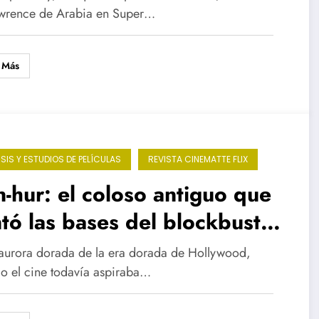
avision 70
wrence de Arabia en Super…
 Más
ISIS Y ESTUDIOS DE PELÍCULAS
REVISTA CINEMATTE FLIX
-hur: el coloso antiguo que
tó las bases del blockbuster
derno
 aurora dorada de la era dorada de Hollywood,
o el cine todavía aspiraba…