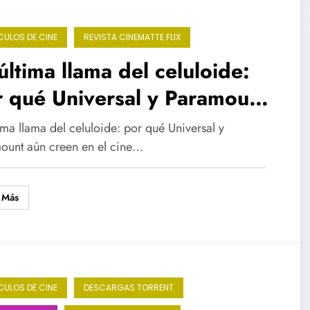
CULOS DE CINE
REVISTA CINEMATTE FLIX
última llama del celuloide:
 qué Universal y Paramount
 creen en el cine
ima llama del celuloide: por qué Universal y
ount aún creen en el cine…
 Más
CULOS DE CINE
DESCARGAS TORRENT