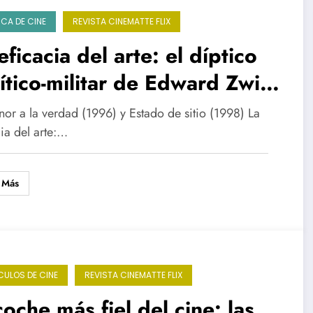
ICA DE CINE
REVISTA CINEMATTE FLIX
eficacia del arte: el díptico
ítico-militar de Edward Zwick
Denzel Washington
nor a la verdad (1996) y Estado de sitio (1998) La
ia del arte:…
 Más
CULOS DE CINE
REVISTA CINEMATTE FLIX
coche más fiel del cine: las