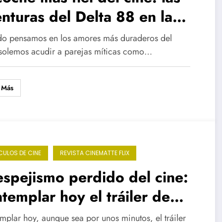
nturas del Delta 88 en la
mografía de Sam Raimi
o pensamos en los amores más duraderos del
 solemos acudir a parejas míticas como…
 Más
CULOS DE CINE
REVISTA CINEMATTE FLIX
espejismo perdido del cine:
templar hoy el tráiler de
wrence de Arabia en Super
mplar hoy, aunque sea por unos minutos, el tráiler