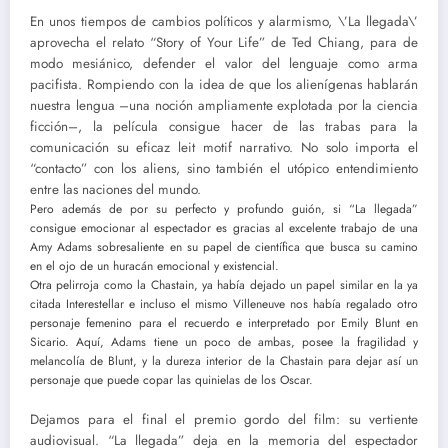
En unos tiempos de cambios políticos y alarmismo, \’La llegada\’
aprovecha el relato “Story of Your Life” de Ted Chiang, para de
modo mesiánico, defender el valor del lenguaje como arma
pacifista. Rompiendo con la idea de que los alienígenas hablarán
nuestra lengua –una noción ampliamente explotada por la ciencia
ficción–, la película consigue hacer de las trabas para la
comunicación su eficaz leit motif narrativo. No solo importa el
“contacto” con los aliens, sino también el utópico entendimiento
entre las naciones del mundo.
Pero además de por su perfecto y profundo guión, si “La llegada”
consigue emocionar al espectador es gracias al excelente trabajo de una
Amy Adams sobresaliente en su papel de científica que busca su camino
en el ojo de un huracán emocional y existencial.
Otra pelirroja como la Chastain, ya había dejado un papel similar en la ya
citada Interestellar e incluso el mismo Villeneuve nos había regalado otro
personaje femenino para el recuerdo e interpretado por Emily Blunt en
Sicario. Aquí, Adams tiene un poco de ambas, posee la fragilidad y
melancolía de Blunt, y la dureza interior de la Chastain para dejar así un
personaje que puede copar las quinielas de los Oscar.
Dejamos para el final el premio gordo del film: su vertiente
audiovisual. “La llegada” deja en la memoria del espectador