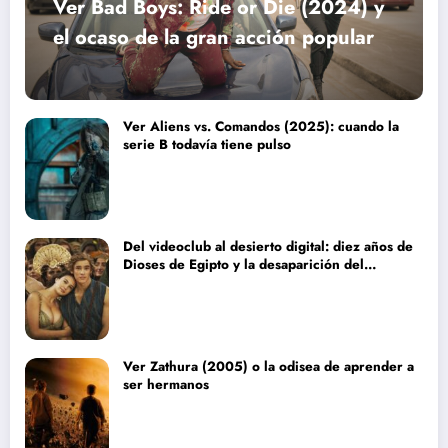
Ver Bad Boys: Ride or Die (2024) y
el ocaso de la gran acción popular
Ver Aliens vs. Comandos (2025): cuando la
serie B todavía tiene pulso
Del videoclub al desierto digital: diez años de
Dioses de Egipto y la desaparición del
blockbuster sin complejos
Ver Zathura (2005) o la odisea de aprender a
ser hermanos