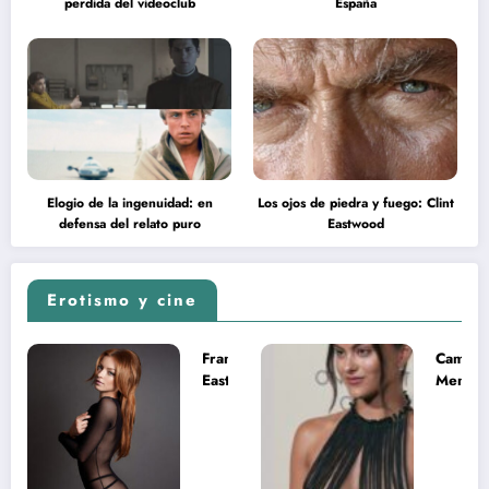
perdida del videoclub
España
Elogio de la ingenuidad: en
Los ojos de piedra y fuego: Clint
defensa del relato puro
Eastwood
Erotismo y cine
Francesca
Camila
Eastwood y
Mende
la
desnud
melancolía
como T
del legado
en Mast
imposible
del Uni