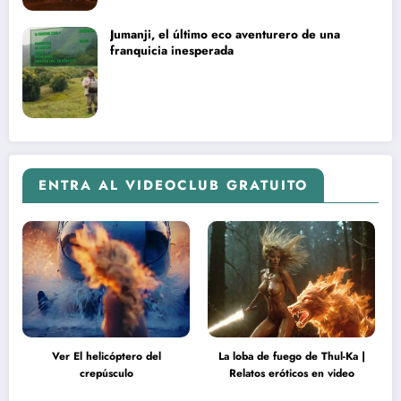
Jumanji, el último eco aventurero de una
franquicia inesperada
ENTRA AL VIDEOCLUB GRATUITO
Ver El helicóptero del
La loba de fuego de Thul-Ka |
crepúsculo
Relatos eróticos en video