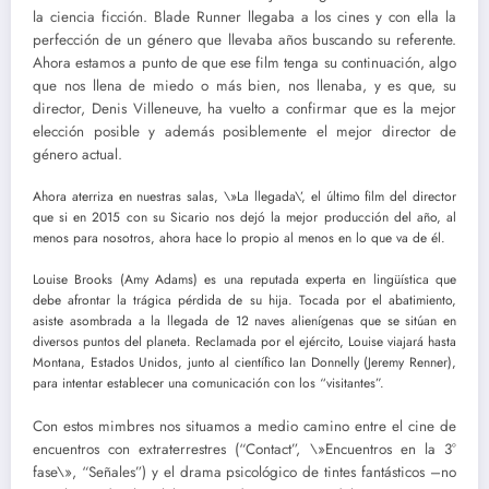
la ciencia ficción. Blade Runner llegaba a los cines y con ella la
perfección de un género que llevaba años buscando su referente.
Ahora estamos a punto de que ese film tenga su continuación, algo
que nos llena de miedo o más bien, nos llenaba, y es que, su
director, Denis Villeneuve, ha vuelto a confirmar que es la mejor
elección posible y además posiblemente el mejor director de
género actual.
Ahora aterriza en nuestras salas, \»La llegada\’, el último film del director
que si en 2015 con su Sicario nos dejó la mejor producción del año, al
menos para nosotros, ahora hace lo propio al menos en lo que va de él.
Louise Brooks (Amy Adams) es una reputada experta en lingüística que
debe afrontar la trágica pérdida de su hija. Tocada por el abatimiento,
asiste asombrada a la llegada de 12 naves alienígenas que se sitúan en
diversos puntos del planeta. Reclamada por el ejército, Louise viajará hasta
Montana, Estados Unidos, junto al científico Ian Donnelly (Jeremy Renner),
para intentar establecer una comunicación con los “visitantes”.
Con estos mimbres nos situamos a medio camino entre el cine de
encuentros con extraterrestres (“Contact”, \»Encuentros en la 3°
fase\», “Señales”) y el drama psicológico de tintes fantásticos –no