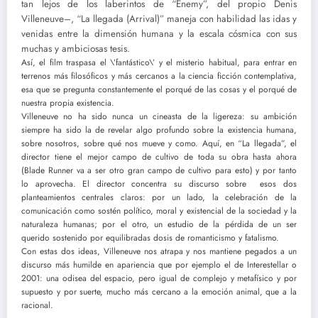
tan lejos de los laberintos de “Enemy”, del propio Denis
Villeneuve–, “La llegada (Arrival)” maneja con habilidad las idas y
venidas entre la dimensión humana y la escala cósmica con sus
muchas y ambiciosas tesis.
Así, el film traspasa el \’fantástico\’ y el misterio habitual, para entrar en
terrenos más filosóficos y más cercanos a la ciencia ficción contemplativa,
esa que se pregunta constantemente el porqué de las cosas y el porqué de
nuestra propia existencia.
Villeneuve no ha sido nunca un cineasta de la ligereza: su ambición
siempre ha sido la de revelar algo profundo sobre la existencia humana,
sobre nosotros, sobre qué nos mueve y como. Aquí, en “La llegada”, el
director tiene el mejor campo de cultivo de toda su obra hasta ahora
(Blade Runner va a ser otro gran campo de cultivo para esto) y por tanto
lo aprovecha. El director concentra su discurso sobre esos dos
planteamientos centrales claros: por un lado, la celebración de la
comunicación como sostén político, moral y existencial de la sociedad y la
naturaleza humanas; por el otro, un estudio de la pérdida de un ser
querido sostenido por equilibradas dosis de romanticismo y fatalismo.
Con estas dos ideas, Villeneuve nos atrapa y nos mantiene pegados a un
discurso más humilde en apariencia que por ejemplo el de Interestellar o
2001: una odisea del espacio, pero igual de complejo y metafísico y por
supuesto y por suerte, mucho más cercano a la emoción animal, que a la
racional.