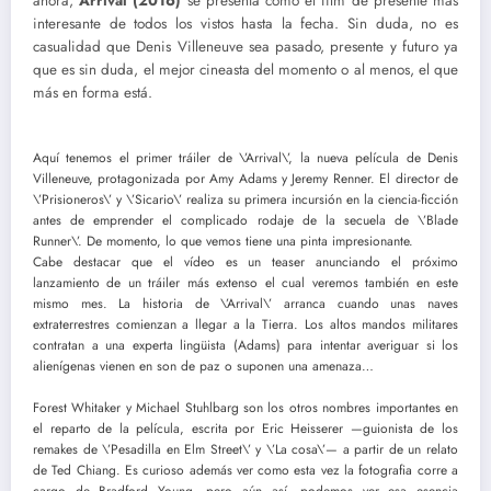
ahora,
Arrival (2016)
se presenta como el film de presente más
interesante de todos los vistos hasta la fecha. Sin duda, no es
casualidad que Denis Villeneuve sea pasado, presente y futuro ya
que es sin duda, el mejor cineasta del momento o al menos, el que
más en forma está.
Aquí tenemos el primer tráiler de \’Arrival\’, la nueva película de Denis
Villeneuve, protagonizada por Amy Adams y Jeremy Renner. El director de
\’Prisioneros\’ y \’Sicario\’ realiza su primera incursión en la ciencia-ficción
antes de emprender el complicado rodaje de la secuela de \’Blade
Runner\’. De momento, lo que vemos tiene una pinta impresionante.
Cabe destacar que el vídeo es un teaser anunciando el próximo
lanzamiento de un tráiler más extenso el cual veremos también en este
mismo mes. La historia de \’Arrival\’ arranca cuando unas naves
extraterrestres comienzan a llegar a la Tierra. Los altos mandos militares
contratan a una experta lingüista (Adams) para intentar averiguar si los
alienígenas vienen en son de paz o suponen una amenaza…
Forest Whitaker y Michael Stuhlbarg son los otros nombres importantes en
el reparto de la película, escrita por Eric Heisserer —guionista de los
remakes de \’Pesadilla en Elm Street\’ y \’La cosa\’— a partir de un relato
de Ted Chiang. Es curioso además ver como esta vez la fotografia corre a