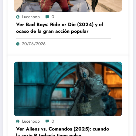
Lucenpop
0
Ver Bad Boys: Ride or Die (2024) y el
ocaso de la gran acción popular
20/06/2026
Lucenpop
0
Ver Aliens vs. Comandos (2025): cuando
la serie B todavía tiene pulso