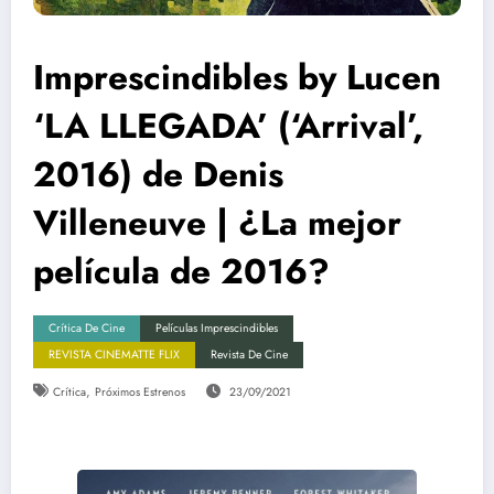
Imprescindibles by Lucen
‘LA LLEGADA’ (‘Arrival’,
2016) de Denis
Villeneuve | ¿La mejor
película de 2016?
Crítica De Cine
Películas Imprescindibles
REVISTA CINEMATTE FLIX
Revista De Cine
,
Crítica
Próximos Estrenos
23/09/2021