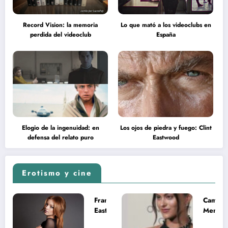
Record Vision: la memoria
Lo que mató a los videoclubs en
perdida del videoclub
España
Elogio de la ingenuidad: en
Los ojos de piedra y fuego: Clint
defensa del relato puro
Eastwood
Erotismo y cine
Francesca
Camila
Eastwood y
Mende
la
desnud