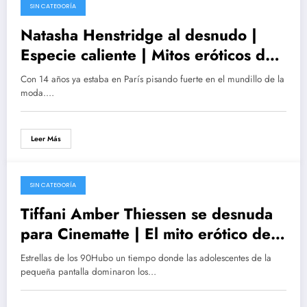
SIN CATEGORÍA
25/02/2017
Natasha Henstridge al desnudo |
Especie caliente | Mitos eróticos de
serie B
Con 14 años ya estaba en París pisando fuerte en el mundillo de la
moda.…
Leer Más
SIN CATEGORÍA
06/01/2017
Tiffani Amber Thiessen se desnuda
para Cinematte | El mito erótico de
Salvados por la campana cumple 41
Estrellas de los 90Hubo un tiempo donde las adolescentes de la
pequeña pantalla dominaron los…