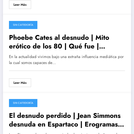
Leer Más
SIN CATEGORÍA
02/01/2017
Phoebe Cates al desnudo | Mito
erótico de los 80 | Qué fue |
Paradise, Aquel \’excitante\’ curso,
En la actualidad vivimos bajo una extraña influencia mediática por
Escuela privada para chicas
la cual somos capaces de…
Leer Más
SIN CATEGORÍA
10/12/2016
El desnudo perdido | Jean Simmons
desnuda en Espartaco | Erogramas
de Cine