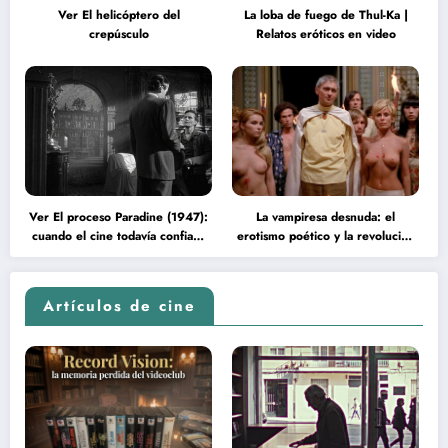
Ver El helicóptero del
La loba de fuego de Thul-Ka |
crepúsculo
Relatos eróticos en video
Ver El proceso Paradine (1947):
La vampiresa desnuda: el
cuando el cine todavía confiaba
erotismo poético y la revolución
en la inteligencia del espectador
psicodélica de Jean Rollin
Artículos de cine