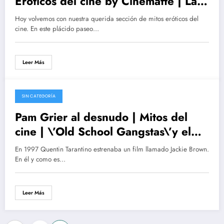
Eróticos del cine by Cinematte | La
Explosiva Mujer de Rojo
Hoy volvemos con nuestra querida sección de mitos eróticos del
cine. En este plácido paseo…
Leer Más
SIN CATEGORÍA
27/09/2015
Pam Grier al desnudo | Mitos del
cine | \’Old School Gangstas\’y el
Black power en Erotismo y cine
En 1997 Quentin Tarantino estrenaba un film llamado Jackie Brown.
En él y como es…
Leer Más