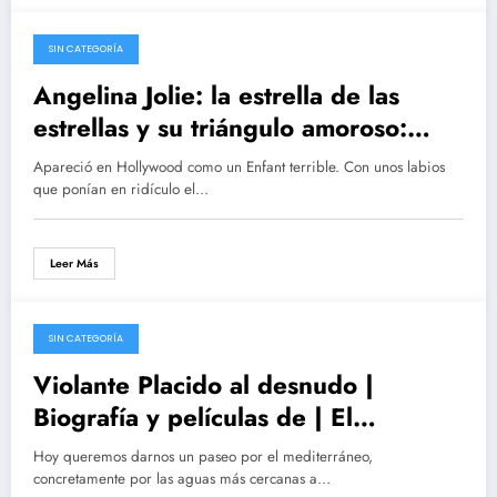
SIN CATEGORÍA
08/07/2016
Angelina Jolie: la estrella de las
estrellas y su triángulo amoroso:
Brad Pitt, Angelina Jolie y Jennifer
Apareció en Hollywood como un Enfant terrible. Con unos labios
Aniston | ¿Maléfica o Buenéfica?
que ponían en ridículo el…
Leer Más
SIN CATEGORÍA
31/03/2016
Violante Placido al desnudo |
Biografía y películas de | El
Americano
Hoy queremos darnos un paseo por el mediterráneo,
concretamente por las aguas más cercanas a…