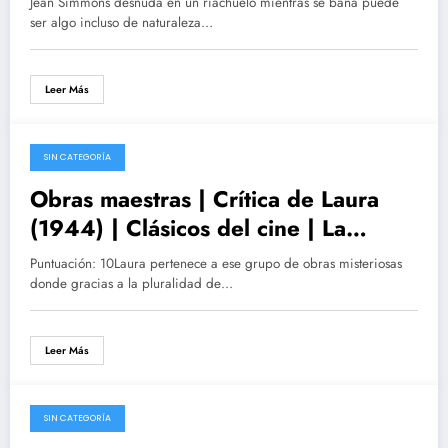
Jean Simmons desnuda en un riachuelo mientras se baña puede
ser algo incluso de naturaleza…
Leer Más
SIN CATEGORÍA
05/12/2016
Obras maestras | Crítica de Laura
(1944) | Clásicos del cine | La
imprescindible Gene Tierney
Puntuación: 10Laura pertenece a ese grupo de obras misteriosas
donde gracias a la pluralidad de…
Leer Más
SIN CATEGORÍA
13/10/2016