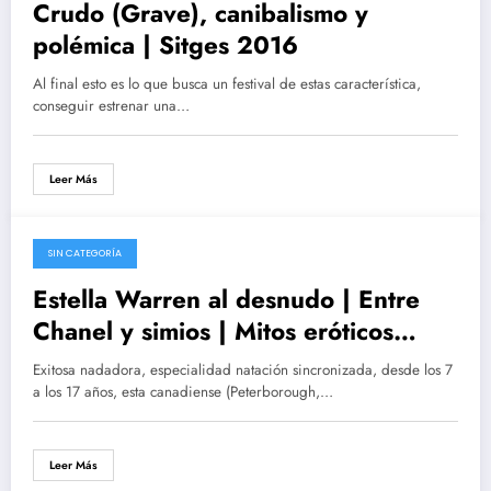
Crudo (Grave), canibalismo y
polémica | Sitges 2016
Al final esto es lo que busca un festival de estas característica,
conseguir estrenar una…
Leer Más
SIN CATEGORÍA
11/09/2016
Estella Warren al desnudo | Entre
Chanel y simios | Mitos eróticos
fugaces | Regreso en
Exitosa nadadora, especialidad natación sincronizada, desde los 7
\’Decommissioned\’ (2016)
a los 17 años, esta canadiense (Peterborough,…
Leer Más