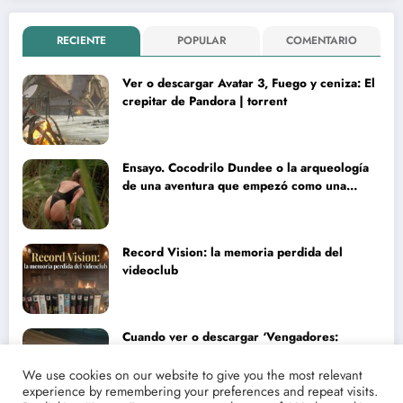
RECIENTE
POPULAR
COMENTARIO
Ver o descargar Avatar 3, Fuego y ceniza: El
crepitar de Pandora | torrent
Ensayo. Cocodrilo Dundee o la arqueología
de una aventura que empezó como una
rareza y terminó convertida en reliquia
Record Vision: la memoria perdida del
videoclub
Cuando ver o descargar ‘Vengadores:
Doomsday’ | Análisis lírico y narrativo del
nuevo Vengadores: Doomsday
We use cookies on our website to give you the most relevant
experience by remembering your preferences and repeat visits.