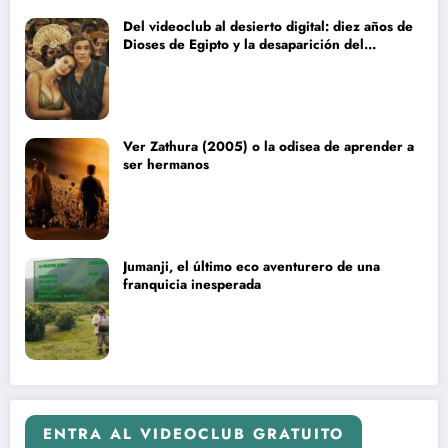
Del videoclub al desierto digital: diez años de
Dioses de Egipto y la desaparición del
blockbuster sin complejos
Ver Zathura (2005) o la odisea de aprender a
ser hermanos
Jumanji, el último eco aventurero de una
franquicia inesperada
ENTRA AL VIDEOCLUB GRATUITO