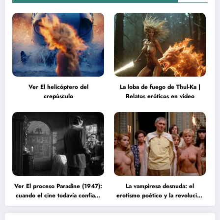
Ver El helicóptero del
La loba de fuego de Thul-Ka |
crepúsculo
Relatos eróticos en video
Ver El proceso Paradine (1947):
La vampiresa desnuda: el
cuando el cine todavía confiaba
erotismo poético y la revolución
en la inteligencia del espectador
psicodélica de Jean Rollin