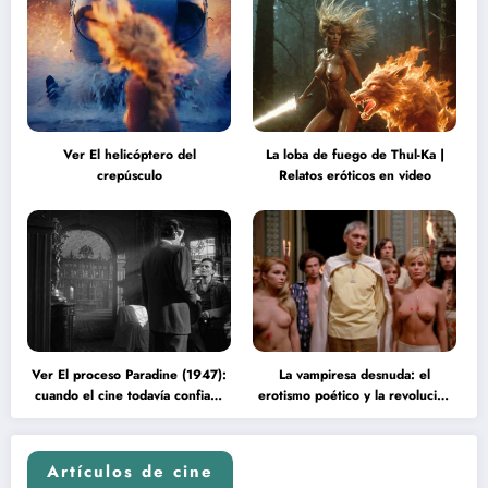
Ver El helicóptero del
La loba de fuego de Thul-Ka |
crepúsculo
Relatos eróticos en video
Ver El proceso Paradine (1947):
La vampiresa desnuda: el
cuando el cine todavía confiaba
erotismo poético y la revolución
en la inteligencia del espectador
psicodélica de Jean Rollin
Artículos de cine