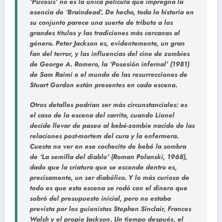
‘Psicosis’ no es la única película que impregna la
esencia de ‘Braindead’. De hecho, toda la historia en
su conjunto parece una suerte de tributo a los
grandes títulos y las tradiciones más cercanas al
género. Peter Jackson es, evidentemente, un gran
fan del terror, y las influencias del cine de zombies
de George A. Romero, la ‘Posesión infernal’ (1981)
de Sam Raimi o el mundo de las resurrecciones de
Stuart Gordon están presentes en cada escena.
Otros detalles podrían ser más circunstanciales: es
el caso de la escena del carrito, cuando Lionel
decide llevar de paseo al bebé-zombie nacido de las
relaciones post-mortem del cura y la enfermera.
Cuesta no ver en ese cochecito de bebé la sombra
de ‘La semilla del diablo’ (Roman Polanski, 1968),
dado que la criatura que se esconde dentro es,
precisamente, un ser diabólico. Y lo más curioso de
todo es que esta escena se rodó con el dinero que
sobró del presupuesto inicial, pero no estaba
prevista por los guionistas Stephen Sinclair, Frances
Walsh y el propio Jackson. Un tiempo después, el