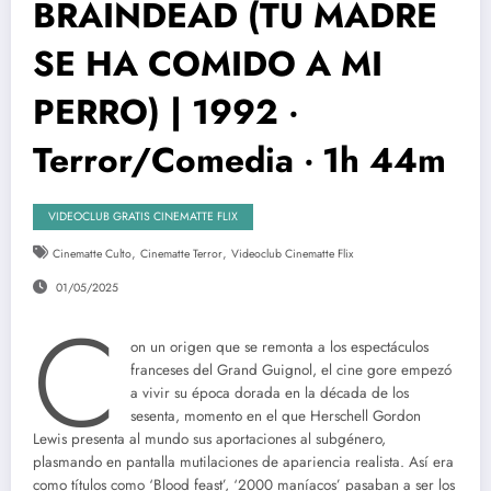
BRAINDEAD (TU MADRE
SE HA COMIDO A MI
PERRO) | 1992 ‧
Terror/Comedia ‧ 1h 44m
VIDEOCLUB GRATIS CINEMATTE FLIX
,
,
Cinematte Culto
Cinematte Terror
Videoclub Cinematte Flix
01/05/2025
C
on un origen que se remonta a los espectáculos
franceses del Grand Guignol, el cine gore empezó
a vivir su época dorada en la década de los
sesenta, momento en el que Herschell Gordon
Lewis presenta al mundo sus aportaciones al subgénero,
plasmando en pantalla mutilaciones de apariencia realista. Así era
como títulos como ‘Blood feast’, ‘2000 maníacos’ pasaban a ser los