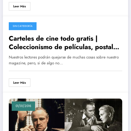
Leer Más
SIN CATEGORÍA
01/06/2016
Carteles de cine todo gratis |
Coleccionismo de películas, postales,
recuerdos, cards, móviles wallpaper
Nuestros lectores podrán quejarse de muchas cosas sobre nuestro
y fotogramas
magazine, pero, si de algo no…
Leer Más
01/01/2016