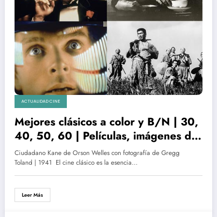
ACTUALIDAD CINE
Mejores clásicos a color y B/N | 30,
40, 50, 60 | Películas, imágenes de
cine, fotogramas, stills, composición
Ciudadano Kane de Orson Welles con fotografía de Gregg
y sus directores de fotografía
Toland | 1941 El cine clásico es la esencia…
Leer Más