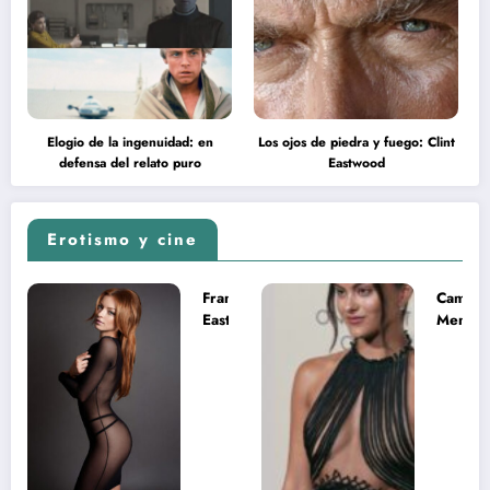
Elogio de la ingenuidad: en
Los ojos de piedra y fuego: Clint
defensa del relato puro
Eastwood
Erotismo y cine
Francesca
Camila
Eastwood y
Mende
la
desnud
melancolía
como T
del legado
en Mast
imposible
del Uni