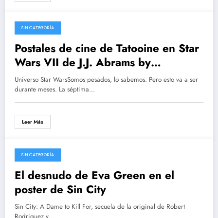
SIN CATEGORÍA
03/06/2014
Postales de cine de Tatooine en Star
Wars VII de J.J. Abrams by
Cinematte | Halcón milenario
Universo Star WarsSomos pesados, lo sabemos. Pero esto va a ser
durante meses. La séptima…
Leer Más
SIN CATEGORÍA
30/05/2014
El desnudo de Eva Green en el
poster de Sin City
Sin City: A Dame to Kill For, secuela de la original de Robert
Rodriguez y…