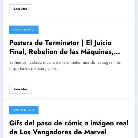
Leer Más
SIN CATEGORÍA
08/07/2015
Posters de Terminator | El Juicio
Final, Rebelion de las Máquinas,
Salvation, Chronicles y Genesis
Ya hemos hablado mucho de Terminator, una de las sagas más
importantes del cine, tanto…
Leer Más
SIN CATEGORÍA
29/04/2015
Gifs del paso de cómic a imágen real
de Los Vengadores de Marvel