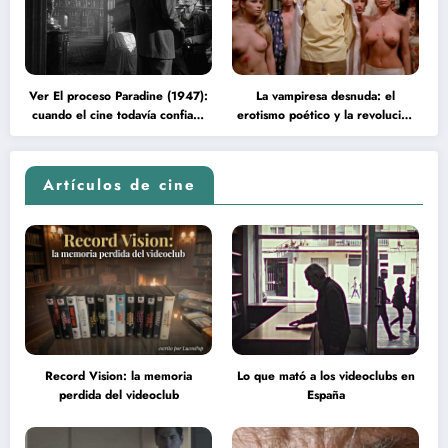
Ver El proceso Paradine (1947):
La vampiresa desnuda: el
cuando el cine todavía confiaba
erotismo poético y la revolución
en la inteligencia del espectador
psicodélica de Jean Rollin
Artículos de cine
Record Vision: la memoria
Lo que mató a los videoclubs en
perdida del videoclub
España