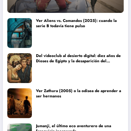
Ver Aliens vs. Comandos (2025): cuando la
serie B todavía tiene pulso
Del videoclub al desierto digital: diez años de
Dioses de Egipto y la desaparición del
blockbuster sin complejos
Ver Zathura (2005) o la odisea de aprender a
ser hermanos
Jumanji, el último eco aventurero de una