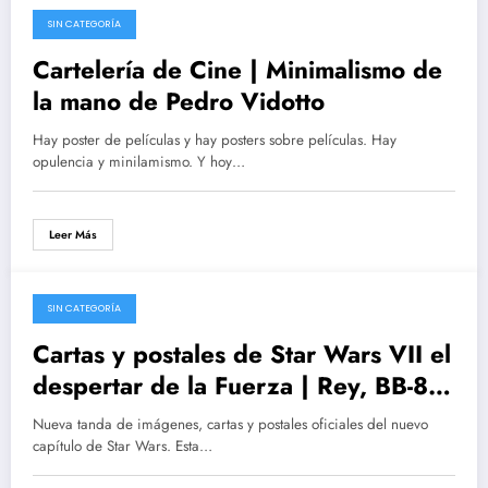
SIN CATEGORÍA
01/11/2015
Cartelería de Cine | Minimalismo de
la mano de Pedro Vidotto
Hay poster de películas y hay posters sobre películas. Hay
opulencia y minilamismo. Y hoy…
Leer Más
SIN CATEGORÍA
17/10/2015
Cartas y postales de Star Wars VII el
despertar de la Fuerza | Rey, BB-8,
Finn, Chewbacca, Poe Dameron,
Nueva tanda de imágenes, cartas y postales oficiales del nuevo
Capitán Phasma y Kylo Ren
capítulo de Star Wars. Esta…