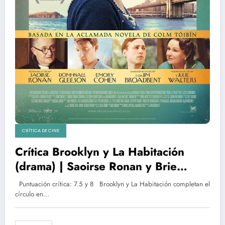
CRÍTICA DE CINE
Crítica Brooklyn y La Habitación
(drama) | Saoirse Ronan y Brie
Larson: duelo de actriz y de Oscar |
Puntuación crítica: 7.5 y 8 Brooklyn y La Habitación completan el
2016
círculo en…