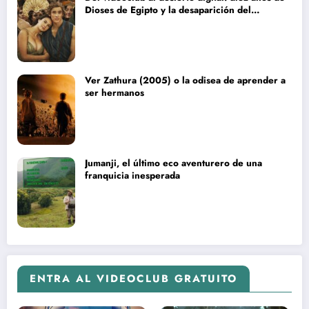
Dioses de Egipto y la desaparición del
blockbuster sin complejos
Ver Zathura (2005) o la odisea de aprender a
ser hermanos
Jumanji, el último eco aventurero de una
franquicia inesperada
ENTRA AL VIDEOCLUB GRATUITO