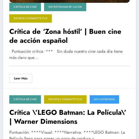
CRÍTICA DE CINE
ENTRETENIDAS BY LUCEN
REVISTA CINEMATTE FLIX
Crítica de ‘Zona hóstil’ | Buen cine
de acción español
Puntuación crítica: *** Sin duda nuestro cine cada día tiene
más claro que…
Leer Más
CRÍTICA DE CINE
REVISTA CINEMATTE FLIX
SIN CATEGORÍA
06/02/2017
Crítica \’LEGO Batman: La Película\’
| Warner Dimensions
Puntuación: ****Visual: ****Narrativa: ****LEGO Batman: La
Película llega para poner un poco de cordura y…