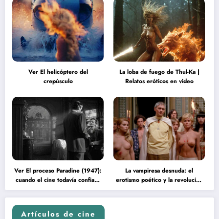
Ver El helicóptero del
La loba de fuego de Thul-Ka |
crepúsculo
Relatos eróticos en video
Ver El proceso Paradine (1947):
La vampiresa desnuda: el
cuando el cine todavía confiaba
erotismo poético y la revolución
en la inteligencia del espectador
psicodélica de Jean Rollin
Artículos de cine