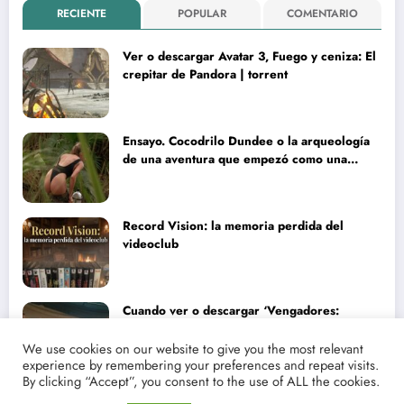
RECIENTE
POPULAR
COMENTARIO
Ver o descargar Avatar 3, Fuego y ceniza: El
crepitar de Pandora | torrent
Ensayo. Cocodrilo Dundee o la arqueología
de una aventura que empezó como una
rareza y terminó convertida en reliquia
Record Vision: la memoria perdida del
videoclub
Cuando ver o descargar ‘Vengadores:
Doomsday’ | Análisis lírico y narrativo del
nuevo Vengadores: Doomsday
We use cookies on our website to give you the most relevant
experience by remembering your preferences and repeat visits.
By clicking “Accept”, you consent to the use of ALL the cookies.