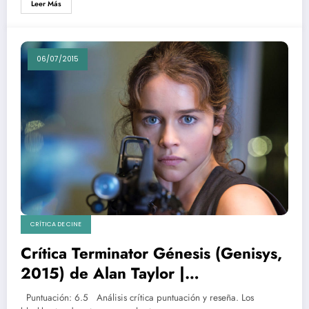
Leer Más
06/07/2015
CRÍTICA DE CINE
Crítica Terminator Génesis (Genisys,
2015) de Alan Taylor |
Schwarzenegger y Emilia Clarke
Puntuación: 6.5 Análisis crítica puntuación y reseña. Los