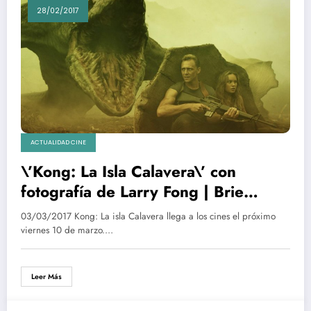
28/02/2017
ACTUALIDAD CINE
\’Kong: La Isla Calavera\’ con
fotografía de Larry Fong | Brie
Larson y Tom Hiddleston | Noticias,
03/03/2017 Kong: La isla Calavera llega a los cines el próximo
Trailers, imágenes, personajes,
viernes 10 de marzo.…
críticas…
Leer Más