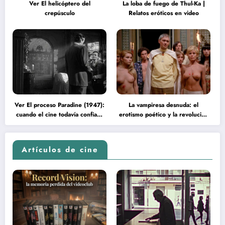
Ver El helicóptero del
La loba de fuego de Thul-Ka |
crepúsculo
Relatos eróticos en video
Ver El proceso Paradine (1947):
La vampiresa desnuda: el
cuando el cine todavía confiaba
erotismo poético y la revolución
en la inteligencia del espectador
psicodélica de Jean Rollin
Artículos de cine