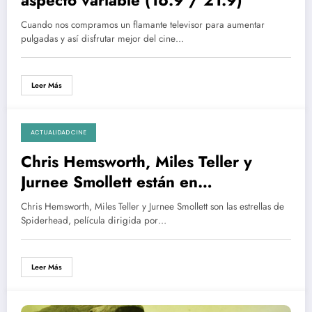
Cuando nos compramos un flamante televisor para aumentar
pulgadas y así disfrutar mejor del cine…
Leer Más
ACTUALIDAD CINE
04/02/2021
Chris Hemsworth, Miles Teller y
Jurnee Smollett están en
SPIDERHEAD de Netflix |
Chris Hemsworth, Miles Teller y Jurnee Smollett son las estrellas de
Próximamente en descargas torrent
Spiderhead, película dirigida por…
castellano 4K
Leer Más