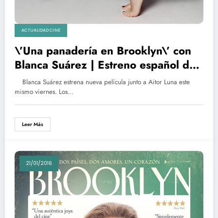
ACTUALIDAD CINE
\’Una panadería en Brooklyn\’ con
Blanca Suárez | Estreno español de
la semana | Películas cartelera
Blanca Suárez estrena nueva película junto a Aitor Luna este
mismo viernes. Los…
Leer Más
21/01/2016