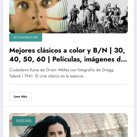
ACTUALIDAD CINE
Mejores clásicos a color y B/N | 30,
40, 50, 60 | Películas, imágenes de
cine, fotogramas, stills, composición
Ciudadano Kane de Orson Welles con fotografía de Gregg
y sus directores de fotografía
Toland | 1941 El cine clásico es la esencia…
Leer Más
10/11/2015