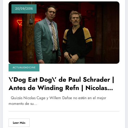
20/09/2016
ACTUALIDAD CINE
\’Dog Eat Dog\’ de Paul Schrader |
Antes de Winding Refn | Nicolas
Cage y Willem Dafoe | Noticias,
Quizás Nicolas Cage y Willem Dafoe no estén en el mejor
trailers, fotogramas, crítica
momento de su…
Leer Más