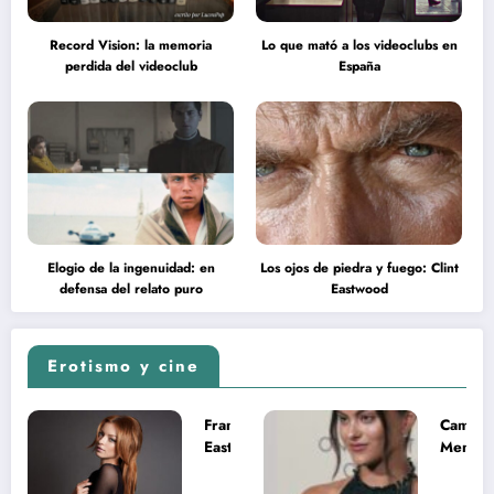
Record Vision: la memoria
Lo que mató a los videoclubs en
perdida del videoclub
España
Elogio de la ingenuidad: en
Los ojos de piedra y fuego: Clint
defensa del relato puro
Eastwood
Erotismo y cine
Francesca
Camila
Eastwood y
Mende
la
desnud
melancolía
como T