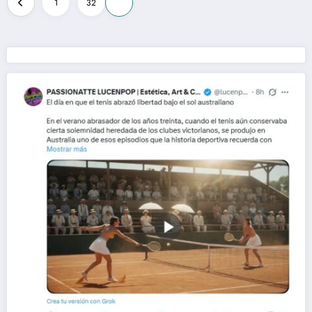
1
32
33
de
entradas