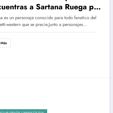
uentras a Sartana Ruega por
 Muerte
na es un personaje conocido para todo fanatico del
etti-western que se precie.Junto a personajes…
 Más
OCLUB GRATIS CINEMATTE FLIX