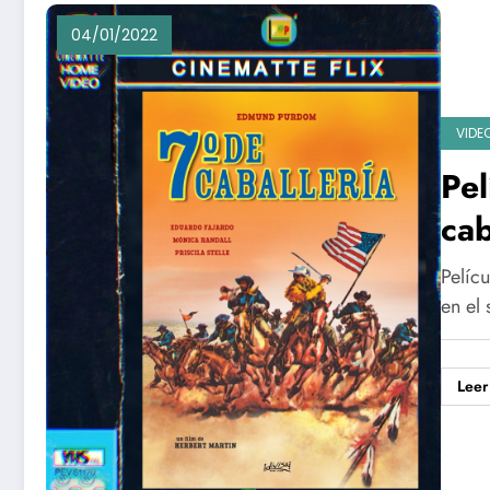
04/01/2022
VIDE
Pel
cab
Pelícu
en el
Leer