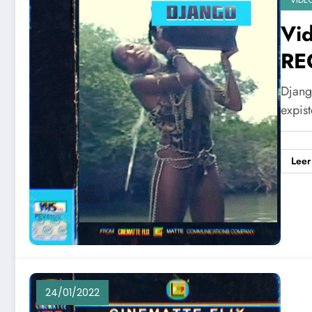
Vid
RE
Djang
expis
Leer
24/01/2022