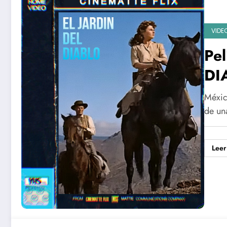
VIDE
Pel
DI
Méxic
de un
Leer