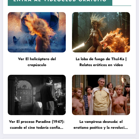
Ver El helicóptero del
La loba de fuego de Thul-Ka |
crepúsculo
Relatos eróticos en video
Ver El proceso Paradine (1947):
La vampiresa desnuda: el
cuando el cine todavía confiaba
erotismo poético y la revolución
en la inteligencia del espectador
psicodélica de Jean Rollin