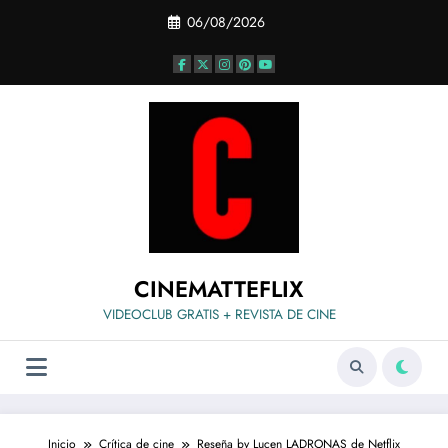
Saltar
06/08/2026
al
contenido
CINEMATTEFLIX
VIDEOCLUB GRATIS + REVISTA DE CINE
Inicio
Crítica de cine
Reseña by Lucen LADRONAS de Netflix