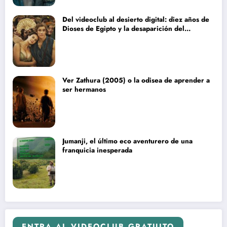
Del videoclub al desierto digital: diez años de
Dioses de Egipto y la desaparición del
blockbuster sin complejos
Ver Zathura (2005) o la odisea de aprender a
ser hermanos
Jumanji, el último eco aventurero de una
franquicia inesperada
ENTRA AL VIDEOCLUB GRATUITO