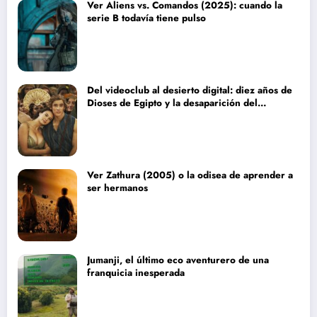
Ver Aliens vs. Comandos (2025): cuando la
serie B todavía tiene pulso
Del videoclub al desierto digital: diez años de
Dioses de Egipto y la desaparición del
blockbuster sin complejos
Ver Zathura (2005) o la odisea de aprender a
ser hermanos
Jumanji, el último eco aventurero de una
franquicia inesperada