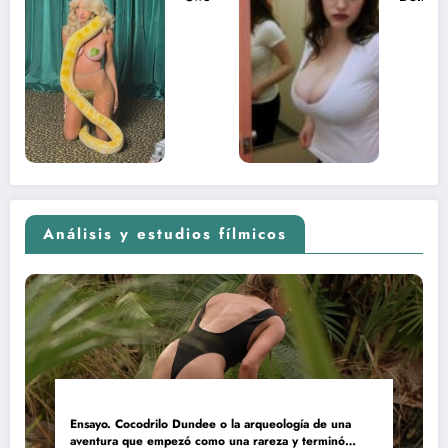
desnuda el
la muje
lado más
apareci
sexual del
donde 
contenido
estaba
adolescente
(Euphoria,
2026)
Análisis y estudios fílmicos
Ensayo. Cocodrilo Dundee o la arqueología de una
aventura que empezó como una rareza y terminó