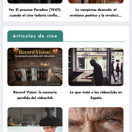
Ver El proceso Paradine (1947):
La vampiresa desnuda: el
cuando el cine todavía confiaba
erotismo poético y la revolución
en la inteligencia del espectador
psicodélica de Jean Rollin
Artículos de cine
Record Vision: la memoria
Lo que mató a los videoclubs en
perdida del videoclub
España