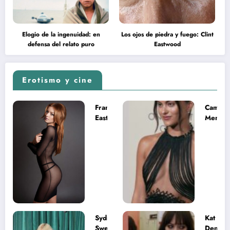
Elogio de la ingenuidad: en
Los ojos de piedra y fuego: Clint
defensa del relato puro
Eastwood
Erotismo y cine
Francesca
Camila
Eastwood y
Mende
la
desnud
melancolía
como T
del legado
en Mast
imposible
del Uni
Sydney
Kat
Sweeney
Dennin