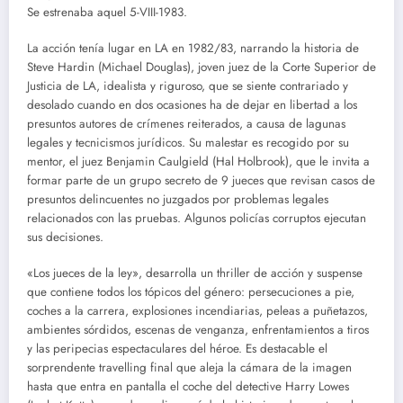
Se estrenaba aquel 5-VIII-1983.
La acción tenía lugar en LA en 1982/83, narrando la historia de
Steve Hardin (Michael Douglas), joven juez de la Corte Superior de
Justicia de LA, idealista y riguroso, que se siente contrariado y
desolado cuando en dos ocasiones ha de dejar en libertad a los
presuntos autores de crímenes reiterados, a causa de lagunas
legales y tecnicismos jurídicos. Su malestar es recogido por su
mentor, el juez Benjamin Caulgield (Hal Holbrook), que le invita a
formar parte de un grupo secreto de 9 jueces que revisan casos de
presuntos delincuentes no juzgados por problemas legales
relacionados con las pruebas. Algunos policías corruptos ejecutan
sus decisiones.
«Los jueces de la ley», desarrolla un thriller de acción y suspense
que contiene todos los tópicos del género: persecuciones a pie,
coches a la carrera, explosiones incendiarias, peleas a puñetazos,
ambientes sórdidos, escenas de venganza, enfrentamientos a tiros
y las peripecias espectaculares del héroe. Es destacable el
sorprendente travelling final que aleja la cámara de la imagen
hasta que entra en pantalla el coche del detective Harry Lowes