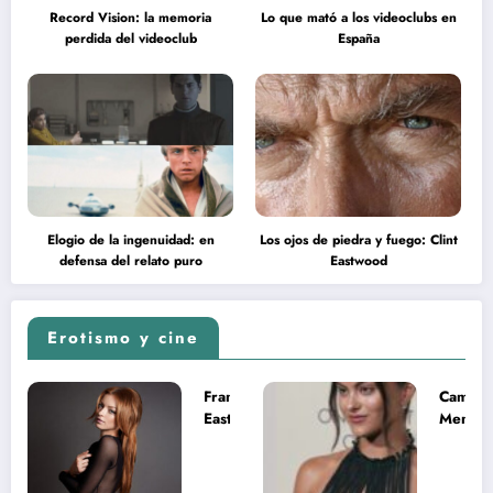
Record Vision: la memoria
Lo que mató a los videoclubs en
perdida del videoclub
España
Elogio de la ingenuidad: en
Los ojos de piedra y fuego: Clint
defensa del relato puro
Eastwood
Erotismo y cine
Francesca
Camila
Eastwood y
Mende
la
desnud
melancolía
como T
del legado
en Mast