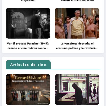
crepúsculo
Relatos eróticos en video
Ver El proceso Paradine (1947):
La vampiresa desnuda: el
cuando el cine todavía confiaba
erotismo poético y la revolución
en la inteligencia del espectador
psicodélica de Jean Rollin
Artículos de cine