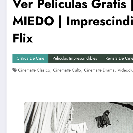
Ver Películas Grati
MIEDO | Imprescindi
Flix
Crítica De Cine
Películas Imprescindibles
Revista De Cin
,
,
,
Cinematte Clásico
Cinematte Culto
Cinematte Drama
Videoclu