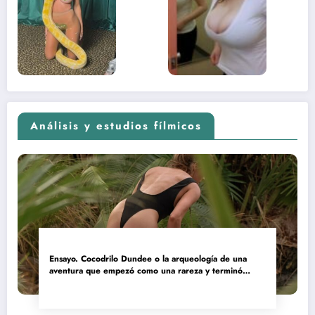
sexual del
donde 
contenido
estaba
adolescente
(Euphoria,
2026)
Análisis y estudios fílmicos
Ensayo. Cocodrilo Dundee o la arqueología de una
aventura que empezó como una rareza y terminó
convertida en reliquia