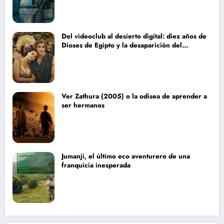
Del videoclub al desierto digital: diez años de
Dioses de Egipto y la desaparición del
blockbuster sin complejos
Ver Zathura (2005) o la odisea de aprender a
ser hermanos
Jumanji, el último eco aventurero de una
franquicia inesperada