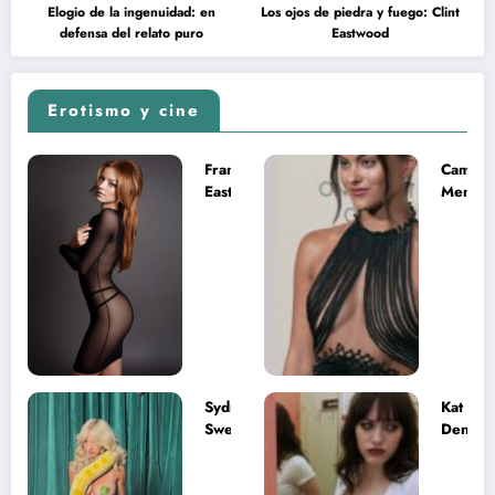
Elogio de la ingenuidad: en
Los ojos de piedra y fuego: Clint
defensa del relato puro
Eastwood
Erotismo y cine
Francesca
Camila
Eastwood y
Mende
la
desnud
melancolía
como T
del legado
en Mast
imposible
del Uni
Sydney
Kat
Sweeney
Dennin
desnuda el
la muje
lado más
apareci