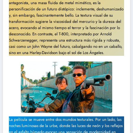
antagonista, una masa fluida de metal mimético, es la
personificación de un futuro distópico: inclemente, deshumanizado
y, sin embargo, fascinantemente bello. La textura visual de su
transformación sugiere la viscosidad del mercurio y la dureza del
acero, evocando al mismo tiempo el terror y la fascinación por lo
desconocido. En contraste, el T-800, interpretado por Arnold
Schwarzenegger, representa una estructura más rígida y robusta,
casi como un John Wayne del futuro, cabalgando no en un caballo,
sino en una Harley-Davidson bajo el sol de Los Ángeles.
La película se mueve entre dos mundos texturales. Por un lado, las
noches luminosas de la urbe, donde las luces de neón y los reflejos
en el asfalto húmedo evocan una sensación de modernidad en