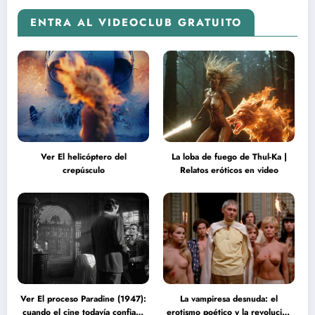
ENTRA AL VIDEOCLUB GRATUITO
Ver El helicóptero del
La loba de fuego de Thul-Ka |
crepúsculo
Relatos eróticos en video
Ver El proceso Paradine (1947):
La vampiresa desnuda: el
cuando el cine todavía confiaba
erotismo poético y la revolución