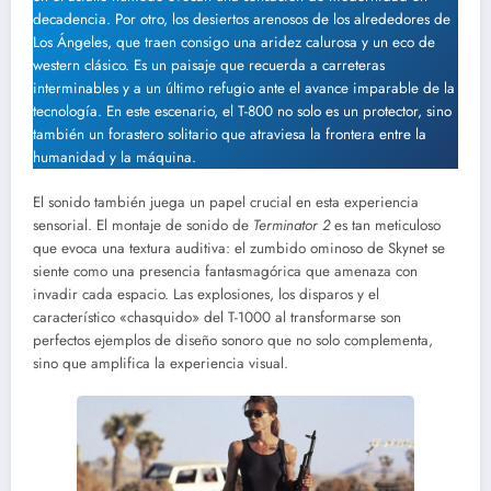
decadencia. Por otro, los desiertos arenosos de los alrededores de
Los Ángeles, que traen consigo una aridez calurosa y un eco de
western clásico. Es un paisaje que recuerda a carreteras
interminables y a un último refugio ante el avance imparable de la
tecnología. En este escenario, el T-800 no solo es un protector, sino
también un forastero solitario que atraviesa la frontera entre la
humanidad y la máquina.
El sonido también juega un papel crucial en esta experiencia
sensorial. El montaje de sonido de
Terminator 2
es tan meticuloso
que evoca una textura auditiva: el zumbido ominoso de Skynet se
siente como una presencia fantasmagórica que amenaza con
invadir cada espacio. Las explosiones, los disparos y el
característico «chasquido» del T-1000 al transformarse son
perfectos ejemplos de diseño sonoro que no solo complementa,
sino que amplifica la experiencia visual.