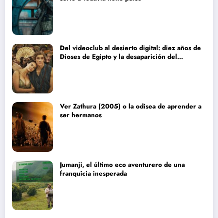
Del videoclub al desierto digital: diez años de
Dioses de Egipto y la desaparición del
blockbuster sin complejos
Ver Zathura (2005) o la odisea de aprender a
ser hermanos
Jumanji, el último eco aventurero de una
franquicia inesperada