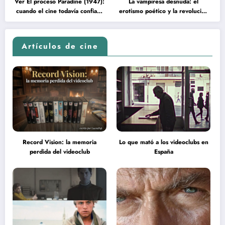
Ver El proceso Paradine (1947):
La vampiresa desnuda: el
cuando el cine todavía confiaba
erotismo poético y la revolución
en la inteligencia del espectador
psicodélica de Jean Rollin
Artículos de cine
Record Vision: la memoria
Lo que mató a los videoclubs en
perdida del videoclub
España