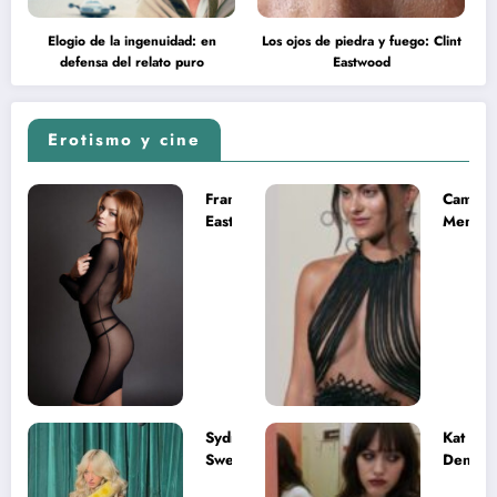
Elogio de la ingenuidad: en
Los ojos de piedra y fuego: Clint
defensa del relato puro
Eastwood
Erotismo y cine
Francesca
Camila
Eastwood y
Mende
la
desnud
melancolía
como T
del legado
en Mast
imposible
del Uni
Sydney
Kat
Sweeney
Dennin
desnuda el
la muje