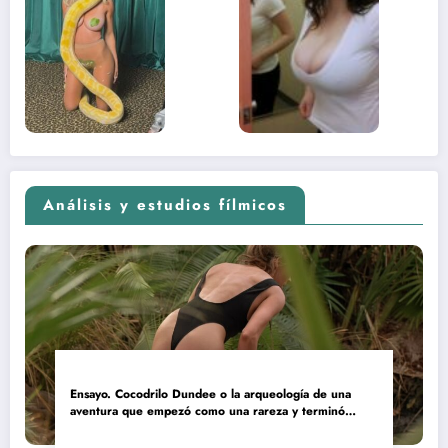
lado más
apareci
sexual del
donde 
contenido
estaba
adolescente
(Euphoria,
2026)
Análisis y estudios fílmicos
Ensayo. Cocodrilo Dundee o la arqueología de una
aventura que empezó como una rareza y terminó
convertida en reliquia