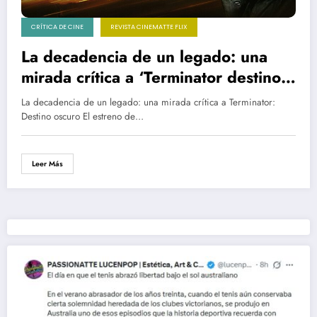
CRÍTICA DE CINE
REVISTA CINEMATTE FLIX
La decadencia de un legado: una
mirada crítica a ‘Terminator destino
oscuro’: A la cuarta fue la fallida otra
La decadencia de un legado: una mirada crítica a Terminator:
vez
Destino oscuro El estreno de…
Leer Más