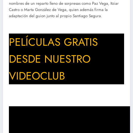
nombres de un reparto lleno de sorpresas como Paz Vega, Itziar
Castro o Marta González de Vega, quien además firma la
adaptación del guion junto al propio Santiago Segura.
PELÍCULAS GRATIS
DESDE NUESTRO
VIDEOCLUB