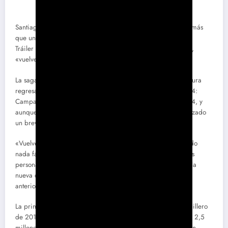
Santiago Segura anuncia fecha de estreno de Padre no hay más
que uno 4 que ya tiene tráiler
Tráiler de Padre no hay más que uno 4: Campanas de boda,
«vuelve una familia muy muy querida»
La saga familiar dirigida y protagonizada por Santiago Segura
regresa con una cuarta entrega. Padre no hay más que uno 4:
Campanas de boda llegará a los cines el 18 de julio de 2024, y
aunque queda más de medio año para su estreno, ya ha lanzado
un breve tráiler.
«Vuelve una familia muy muy querida. Llegar aquí no ha sido
nada fácil», comienza el avance, con una presentación de los
personajes muy teatral. El teaser, que no incluye escenas de la
nueva cinta, hace un recorrido de apenas un minuto por las
anteriores películas a modo de recapitulación.
La primera entrega de la saga fue el filme español más taquillero
de 2019, con 14,24 millones de euros en recaudación y casi 2,5
millones de espectadores. El filme partía de la premisa de un