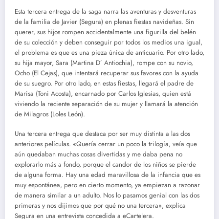
Esta tercera entrega de la saga narra las aventuras y desventuras
de la familia de Javier (Segura) en plenas fiestas navideñas. Sin
querer, sus hijos rompen accidentalmente una figurilla del belén
de su colección y deben conseguir por todos los medios una igual,
el problema es que es una pieza única de anticuario. Por otro lado,
su hija mayor, Sara (Martina D’ Antiochia), rompe con su novio,
Ocho (El Cejas), que intentará recuperar sus favores con la ayuda
de su suegro. Por otro lado, en estas fiestas, llegará el padre de
Marisa (Toni Acosta), encarnado por Carlos Iglesias, quien está
viviendo la reciente separación de su mujer y llamará la atención
de Milagros (Loles León).
Una tercera entrega que destaca por ser muy distinta a las dos
anteriores películas. «Quería cerrar un poco la trilogía, veía que
aún quedaban muchas cosas divertidas y me daba pena no
explorarlo más a fondo, porque el candor de los niños se pierde
de alguna forma. Hay una edad maravillosa de la infancia que es
muy espontánea, pero en cierto momento, ya empiezan a razonar
de manera similar a un adulto. Nos lo pasamos genial con las dos
primeras y nos dijimos que por qué no una tercera», explica
Segura en una entrevista concedida a eCartelera.