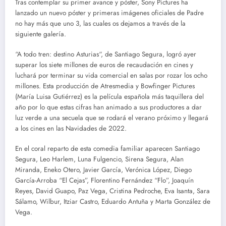
Tras contemplar su primer avance y póster, Sony Pictures ha
lanzado un nuevo póster y primeras imágenes oficiales de Padre
no hay más que uno 3, las cuales os dejamos a través de la
siguiente galería.
“A todo tren: destino Asturias“, de Santiago Segura, logró ayer
superar los siete millones de euros de recaudación en cines y
luchará por terminar su vida comercial en salas por rozar los ocho
millones. Esta producción de Atresmedia y Bowfinger Pictures
(María Luisa Gutiérrez) es la película española más taquillera del
año por lo que estas cifras han animado a sus productores a dar
luz verde a una secuela que se rodará el verano próximo y llegará
a los cines en las Navidades de 2022.
En el coral reparto de esta comedia familiar aparecen Santiago
Segura, Leo Harlem, Luna Fulgencio, Sirena Segura, Alan
Miranda, Eneko Otero, Javier García, Verónica López, Diego
García-Arroba “El Cejas”, Florentino Fernández “Flo”, Joaquín
Reyes, David Guapo, Paz Vega, Cristina Pedroche, Eva Isanta, Sara
Sálamo, Wilbur, Itziar Castro, Eduardo Antuña y Marta González de
Vega.