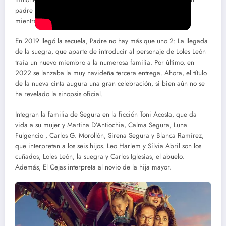
padre que debía enfrentarse al cuidado de sus cinco hijos
mientras la madre estaba de vacaciones.
En 2019 llegó la secuela, Padre no hay más que uno 2: La llegada
de la suegra, que aparte de introducir al personaje de Loles León
traía un nuevo miembro a la numerosa familia. Por último, en
2022 se lanzaba la muy navideña tercera entrega. Ahora, el título
de la nueva cinta augura una gran celebración, si bien aún no se
ha revelado la sinopsis oficial.
Integran la familia de Segura en la ficción Toni Acosta, que da
vida a su mujer y Martina D’Antiochia, Calma Segura, Luna
Fulgencio , Carlos G. Morollón, Sirena Segura y Blanca Ramírez,
que interpretan a los seis hijos. Leo Harlem y Sílvia Abril son los
cuñados; Loles León, la suegra y Carlos Iglesias, el abuelo.
Además, El Cejas interpreta al novio de la hija mayor.