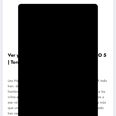
Ver y descargar PADRE NO HAY MÁS UNO 5
| Torrent
Leo Harlem y Santiago Segura ya tienen próximo proyecto: A todo
tren: destino Asturias. Una comedia disparatada sobre dos
hombres, padre y abuelo, con muy pocas luces que pierden a los
niños en un tren con destino al norte de España. Segura vuelve a
ese rol de padre desastre que ya nos regaló en Padre no hay más
que uno. Esta vez Harlem hará de abuelo al que le importa todo
tres narices.