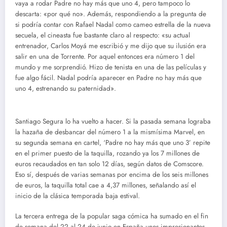
vaya a rodar Padre no hay más que uno 4, pero tampoco lo
descarta: «por qué no». Además, respondiendo a la pregunta de
si podría contar con Rafael Nadal como cameo estrella de la nueva
secuela, el cineasta fue bastante claro al respecto: «su actual
entrenador, Carlos Moyá me escribió y me dijo que su ilusión era
salir en una de Torrente. Por aquel entonces era número 1 del
mundo y me sorprendió. Hizo de tenista en una de las películas y
fue algo fácil. Nadal podría aparecer en Padre no hay más que
uno 4, estrenando su paternidad».
Santiago Segura lo ha vuelto a hacer. Si la pasada semana lograba
la hazaña de desbancar del número 1 a la mismísima Marvel, en
su segunda semana en cartel, ‘Padre no hay más que uno 3’ repite
en el primer puesto de la taquilla, rozando ya los 7 millones de
euros recaudados en tan solo 12 días, según datos de Comscore.
Eso sí, después de varias semanas por encima de los seis millones
de euros, la taquilla total cae a 4,37 millones, señalando así el
inicio de la clásica temporada baja estival.
La tercera entrega de la popular saga cómica ha sumado en el fin
de semana del 22 al 24 de junio en España unos impresionantes