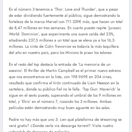
En el número 3 tenemos a ‘Thor: Love and Thunder’, que a pesar
de estar dividiendo fuertemente al público, sigue demostrando la
fortaleza de la marca Marvel con 711.339€ más, que hacen un total
de 8,47 millones en tres semanas. En cuarto puesto repite ‘Jurassic
World: Dominion’, que experimenta una suave caída del 23%,
añadiendo 237,5 millones a un total que se eleva ya a los 16,5
millones. La cinta de Colin Trevorrow es todavía la más taquillera
del año en nuestro país, pero los Minions le pisan los talones.
En el resto del top destaca la entrada de ‘La memoria de un
asesino’. El thriller de Martin Campbell es el primer nuevo estreno
que nos encontramos en la lista, con 198.969€ en 204 cines,
resultado que confirma el tirón continuado de Liam Neeson en la
cartelera, donde su público fiel no le falla. ‘Top Gun: Maverick’ la
sigue en el sexto puesto, superando el umbral de los 9 millones en
total, y ‘Elvis’ en el número 7, rozando los 3 millones. Ambas
películas están demostrando muy buen aguante en las salas.
Padre no hay más que uno 3: ¿en qué plataforma de streaming se
verá gratis? ¿Donde verla via descarga torrent? Visita nuetro
videoclub de descarga de peliculas