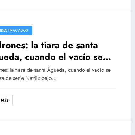
DES FRACASOS
rones: la tiara de santa
eda, cuando el vacío se
fraza de serie
nes: la tiara de santa Águeda, cuando el vacío se
za de serie Netflix bajo…
 Más