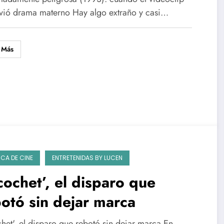
terno
lvió drama materno Hay algo extraño y casi…
 Más
ICA DE CINE
ENTRETENIDAS BY LUCEN
cochet’, el disparo que
otó sin dejar marca
het', el disparo que rebotó sin dejar marca En