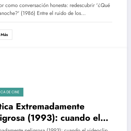
descubrir ‘¿Qué pasó
or como conversación honesta: redescubrir '¿Qué
oche?’ (1986)
anoche?' (1986) Entre el ruido de los…
 Más
ICA DE CINE
ítica Extremadamente
igrosa (1993): cuando el
eoclip se volvió drama
madamente peligrosa (1993): cuando el videoclip