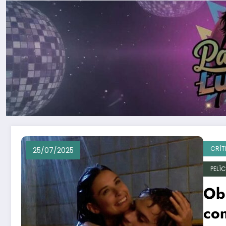
CRÍT
25/07/2025
PELÍ
Obr
con