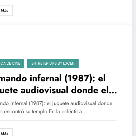
 Más
ICA DE CINE
ENTRETENIDAS BY LUCEN
ando infernal (1987): el
uete audiovisual donde el
s encontró su templo
do infernal (1987): el juguete audiovisual donde
os encontró su templo En la ecléctica…
 Más