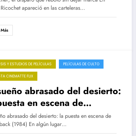
 Ricochet apareció en las carteleras…
 Más
ISIS Y ESTUDIOS DE PELÍCULAS
PELÍCULAS DE CULTO
STA CINEMATTE FLIX
sueño abrasado del desierto:
puesta en escena de
zorback (1984)
eño abrasado del desierto: la puesta en escena de
back (1984) En algún lugar…