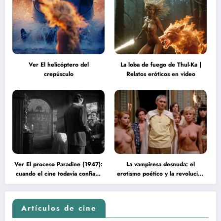
Ver El helicóptero del
La loba de fuego de Thul-Ka |
crepúsculo
Relatos eróticos en video
Ver El proceso Paradine (1947):
La vampiresa desnuda: el
cuando el cine todavía confiaba
erotismo poético y la revolución
en la inteligencia del espectador
psicodélica de Jean Rollin
Artículos de cine