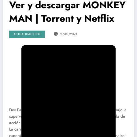
Ver y descargar MONKEY
MAN | Torrent y Netflix
ACTUALIDAD CINE
27/01/2024
Dev Patel (’Slumdog Millionaire’) se estrena en la dirección bajo la
supervisión de Jordan Peele (’Déjame salir’) y con una película de
acción con una estética fresca y personal.
La carrera de Dev Patel ha tomado unos derroteros que no
esperábamos cuando le vimos protagonizar ‘Slumdog Millionaire’