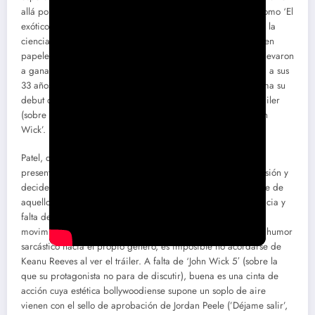
allá por 2008. El actor encadenó varias feel good movies (como ‘El
exótico Hotel Marigold’), desarrolló el gusto por la fantasía y la
ciencia ficción (’The Last Airbender’ o ‘Chappie’) y destacó en
papeles dramáticos (como ‘The Newsroom’ o ‘Lion’) que le llevaron
a ganar un BAFTA y estar nominado a un Oscar. Pero ahora, a sus
33 años, el actor da el salto al otro lado de las cámaras y firma su
debut directorial con ‘Monkey Man’, película cuyo primer tráiler
(sobre estas líneas) parece beber sin tapujos de la saga ‘John
Wick’.
Patel, director, guionista y productor de ‘Monkey Man’, nos
presenta la historia de un hombre que acaba de salir de prisión y
decide arreglar el mundo a su manera, es decir, vengándose de
aquellos que dieron con él entre rejas y combatiendo la codicia y
falta de moralidad con patadas y galletas. Por colores, por
movimientos de cámara, por coreografías y hasta por cierto humor
sarcástico hacia el propio género, es imposible no acordarse de
Keanu Reeves al ver el tráiler. A falta de ‘John Wick 5′ (sobre la
que su protagonista no para de discutir), buena es una cinta de
acción cuya estética bollywoodiense supone un soplo de aire
vienen con el sello de aprobación de Jordan Peele (’Déjame salir’,