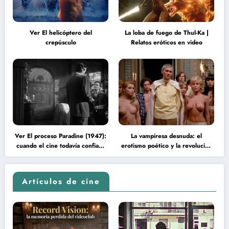
Ver El helicóptero del
La loba de fuego de Thul-Ka |
crepúsculo
Relatos eróticos en video
Ver El proceso Paradine (1947):
La vampiresa desnuda: el
cuando el cine todavía confiaba
erotismo poético y la revolución
en la inteligencia del espectador
psicodélica de Jean Rollin
Artículos de cine