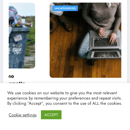
UNCATEGORIZED
Conoce las fechas de estrenos y críticas de
tus películas y series favoritas con Point
We use cookies on our website to give you the most relevant
experience by remembering your preferences and repeat visits.
Magazine
21/03/2021
lucenpop
By clicking “Accept”, you consent to the use of ALL the cookies.
Cookie settings
ACCEPT