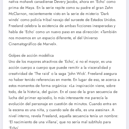
nativa mohawk canadiense Devery Jacobs, ahora en ‘Echo’ como
prima de Maya. En la serie repite como su padre el gran Zahn
McClarnon, recientemente visto en la serie de misterio ‘Dark
winds’ como policía tribal navajo del suroeste de Estados Unidos.
Freeland celebra la existencia de ambas ficciones inesperadas y
habla de ‘Echo’ como un nuevo paso en esa dirección: «También
nos movemos en un espacio diferente, el del Universo
Cinematográfico de Marvel».
Golpes de acción modélica
Uno de los mayores atractivos de ‘Echo’, si no el mayor, es una
acción cuerpo a cuerpo que puede remitir a la visceralidad y
creatividad de ‘The raid’ o la saga ‘John Wick’. Freeland asegura
no haber tenido referencias en mente. En lugar de eso, se acerca a
estos momentos de forma orgánica: «La inspiración viene, sobre
todo, de la historia, del guion. En el caso de la gran secuencia de
lucha del primer episodio, lo más interesante me parecía la
evolución del personaje en cuestión de minutos. Cuando entra en
la escena es una niña, y cuando sale de ella, es una asesina». A
nivel interno, revela Freeland, aquella secuencia tenía un nombre:
‘El nacimiento de una villana’, que no sería mal subtítulo para
‘Echo’.