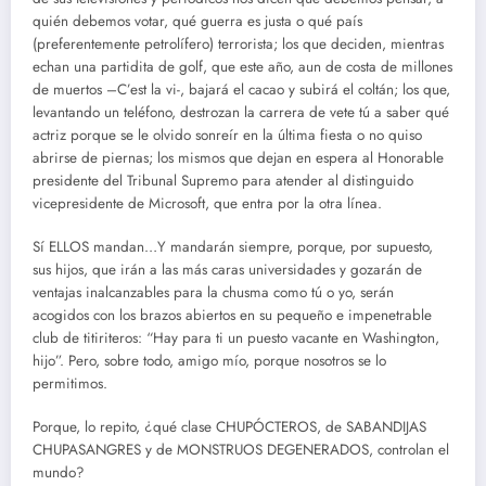
quién debemos votar, qué guerra es justa o qué país
(preferentemente petrolífero) terrorista; los que deciden, mientras
echan una partidita de golf, que este año, aun de costa de millones
de muertos –C’est la vi-, bajará el cacao y subirá el coltán; los que,
levantando un teléfono, destrozan la carrera de vete tú a saber qué
actriz porque se le olvido sonreír en la última fiesta o no quiso
abrirse de piernas; los mismos que dejan en espera al Honorable
presidente del Tribunal Supremo para atender al distinguido
vicepresidente de Microsoft, que entra por la otra línea.
Sí ELLOS mandan…Y mandarán siempre, porque, por supuesto,
sus hijos, que irán a las más caras universidades y gozarán de
ventajas inalcanzables para la chusma como tú o yo, serán
acogidos con los brazos abiertos en su pequeño e impenetrable
club de titiriteros: “Hay para ti un puesto vacante en Washington,
hijo”. Pero, sobre todo, amigo mío, porque nosotros se lo
permitimos.
Porque, lo repito, ¿qué clase CHUPÓCTEROS, de SABANDIJAS
CHUPASANGRES y de MONSTRUOS DEGENERADOS, controlan el
mundo?