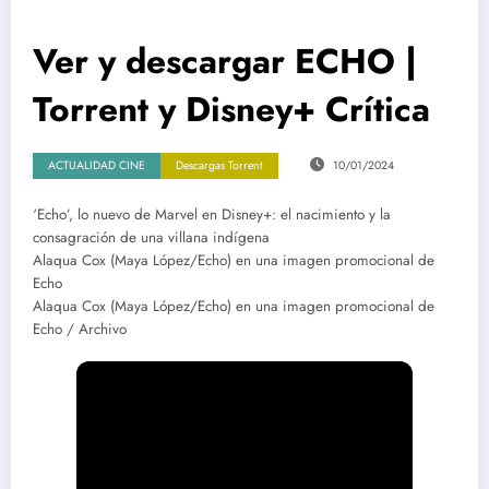
Ver y descargar ECHO |
Torrent y Disney+ Crítica
ACTUALIDAD CINE
Descargas Torrent
10/01/2024
‘Echo’, lo nuevo de Marvel en Disney+: el nacimiento y la
consagración de una villana indígena
Alaqua Cox (Maya López/Echo) en una imagen promocional de
Echo
Alaqua Cox (Maya López/Echo) en una imagen promocional de
Echo / Archivo