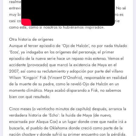
realmente visceral”, explica la directora Sydney Freeland en
entrevista con EL PERIÓDICO. «Esa fue siempre la intención. No sé
muy bien cuándo surgió el concepto de Marvel Spotlight, pero es
casi como si se hubiera creado específicamente para una serie
como esta, como si nosotros lo hubiéramos inspirado».
Otra historia de orígenes
Aunque el tercer episodio de ‘Ojo de Halcón’, no por nada titulado
‘Ecos’, ya indagaba en los orígenes del personaje, el primer
episodio de la nueva serie hace un repaso más extenso. Vemos el
accidente (provocado) que marcó la existencia de Maya en el
2007, así como su reclutamiento y adopción por parte del villano
Wilson ‘Kingpin’ Fisk (Vincent D’Onofrio), responsable en realidad
de la muerte de su padre, como le reveló Ojo de Halcón en un
momento climático. Maya acabó disparando a Fisk, no sabemos
bien con qué resultado.
Cinco meses (o veintiocho minutos de capítulo) después, arranca la
verdadera historia de ‘Echo’: la huida de Maya (de nuevo,
encarnada por Alaqua Cox) a un lugar donde cree que nadie irá a
buscarla, el pueblo de Oklahoma donde creció como parte de la
nación choctaw y donde sufrió su primer encuentro con la pérdida.