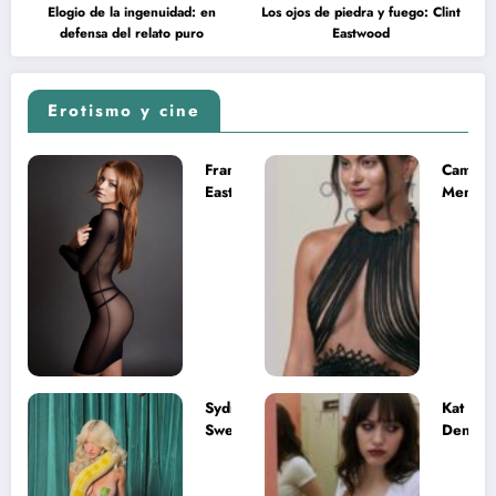
Elogio de la ingenuidad: en
Los ojos de piedra y fuego: Clint
defensa del relato puro
Eastwood
Erotismo y cine
Francesca
Camila
Eastwood y
Mende
la
desnud
melancolía
como T
del legado
en Mast
imposible
del Uni
Sydney
Kat
Sweeney
Dennin
desnuda el
la muje
lado más
apareci