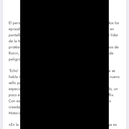
El personaje titular de ‘Echo’ (miércoles, día 10, Disney+; todos los
episodios disponibles), de nombre real Maya López, debutó en
pantalla hace dos años en ‘Ojo de Halcón’: era la imponente líder
de la Mafia del Chándal, aquella villana sorda y con pierna
protésica que intentaba vengar la muerte de su padre a manos de
Ronin, alter ego de Clint Barton (Jeremy Renner) en sus días de
peligroso justiciero enmascarado.
‘Echo’ empezó siendo publicitada como ‘spin-off’, pero ahora se
habla más de ella como título inaugural de Marvel Spotlight, nuevo
sello para series y películas centradas menos en los efectos
especiales desmesurados que en aventuras más a ras de suelo, un
poco en la línea de las series casi realistas de Marvel en Netflix.
Con ese mismo nombre se lanzó en 1971 una serie de cómics
creada para probar nuevas creaciones; en ella debutaron el
Motorista Fantasma o Spider-Woman.
«En la historia que contamos en la serie, el personaje de Maya es