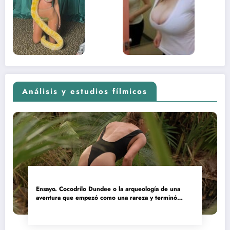
sexual del
donde 
contenido
estaba
adolescente
(Euphoria,
2026)
Análisis y estudios fílmicos
Ensayo. Cocodrilo Dundee o la arqueología de una
aventura que empezó como una rareza y terminó
convertida en reliquia