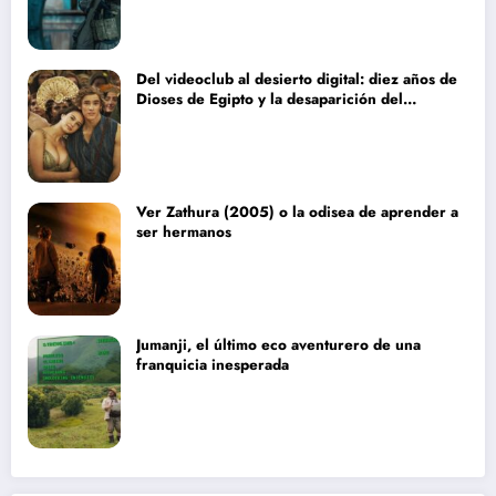
Del videoclub al desierto digital: diez años de
Dioses de Egipto y la desaparición del
blockbuster sin complejos
Ver Zathura (2005) o la odisea de aprender a
ser hermanos
Jumanji, el último eco aventurero de una
franquicia inesperada