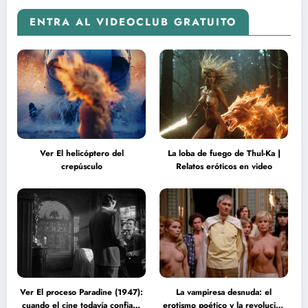
ENTRA AL VIDEOCLUB GRATUITO
Ver El helicóptero del
La loba de fuego de Thul-Ka |
crepúsculo
Relatos eróticos en video
Ver El proceso Paradine (1947):
La vampiresa desnuda: el
cuando el cine todavía confiaba
erotismo poético y la revolución