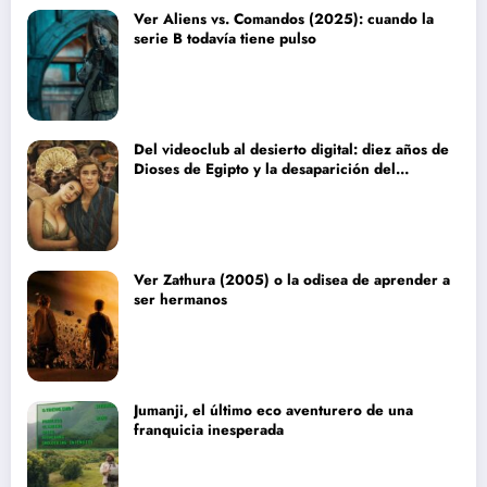
Ver Aliens vs. Comandos (2025): cuando la
serie B todavía tiene pulso
Del videoclub al desierto digital: diez años de
Dioses de Egipto y la desaparición del
blockbuster sin complejos
Ver Zathura (2005) o la odisea de aprender a
ser hermanos
Jumanji, el último eco aventurero de una
franquicia inesperada