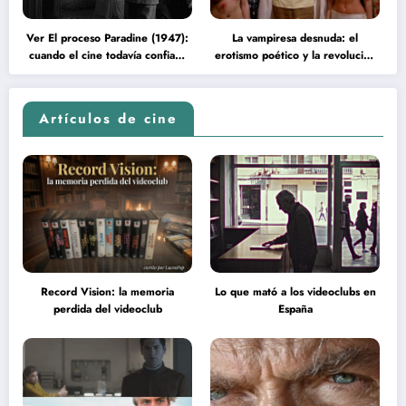
Ver El proceso Paradine (1947):
La vampiresa desnuda: el
cuando el cine todavía confiaba
erotismo poético y la revolución
en la inteligencia del espectador
psicodélica de Jean Rollin
Artículos de cine
Record Vision: la memoria
Lo que mató a los videoclubs en
perdida del videoclub
España