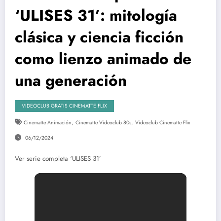
‘ULISES 31’: mitología
clásica y ciencia ficción
como lienzo animado de
una generación
VIDEOCLUB GRATIS CINEMATTE FLIX
,
,
Cinematte Animación
Cinematte Videoclub 80s
Videoclub Cinematte Flix
06/12/2024
Ver serie completa ‘ULISES 31’