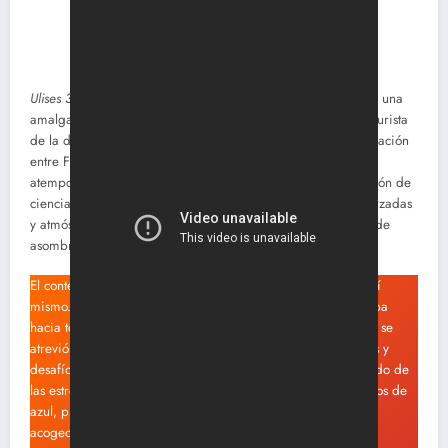
Ulises 31
es una joya de la animación que resplandece como una
amalgama perfecta entre la épica clásica y el imaginario futurista
de la década de 1980. Estrenada en 1981 como una colaboración
entre Francia y Japón, esta serie animada tejió un puente
atemporal entre los mitos de la
Odisea
de Homero y una visión de
ciencia ficción impregnada de colores vibrantes, líneas estilizadas
y atmósferas cósmicas que aún evocan un profundo sentido de
asombro.
El contexto visual de
Ulises 31
representó una revolución en sí
mismo. En una época donde la animación infantil se inclinaba
hacia temáticas ligeras o aventuras más simplistas, esta obra se
atrevió a plantear dilemas existenciales, conceptos filosóficos y
desafíos morales a través de un diseño que parecía arrancado de
las estrellas. La paleta cromática oscilaba entre tonos eléctricos de
azul, púrpura y dorado, evocando un cosmos que era tanto
acogedor como insondable, un abismo lleno de promesas y