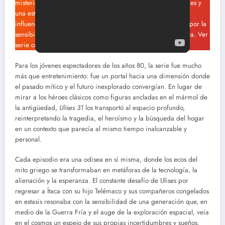
misterios. El diseño de los personajes, con sus contornos firmes y
una estilización geométrica, era audaz y profundamente
influenciado por la estética del
anime
japonés, pero filtrado por la
sensibilidad europea, lo que le otorgaba una identidad única. Ver
serie completa ‘ULISES 31’
Para los jóvenes espectadores de los años 80, la serie fue mucho
más que entretenimiento: fue un portal hacia una dimensión donde
el pasado mítico y el futuro inexplorado convergían. En lugar de
mirar a los héroes clásicos como figuras ancladas en el mármol de
la antigüedad,
Ulises 31
los transportó al espacio profundo,
reinterpretando la tragedia, el heroísmo y la búsqueda del hogar
en un contexto que parecía al mismo tiempo inalcanzable y
personal.
Cada episodio era una odisea en sí misma, donde los ecos del
mito griego se transformaban en metáforas de la tecnología, la
alienación y la esperanza. El constante desafío de Ulises por
regresar a Ítaca con su hijo Telémaco y sus compañeros congelados
en estasis resonaba con la sensibilidad de una generación que, en
medio de la Guerra Fría y el auge de la exploración espacial, veía
en el cosmos un espejo de sus propias incertidumbres y sueños.