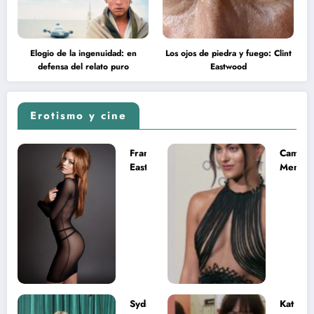
Elogio de la ingenuidad: en
Los ojos de piedra y fuego: Clint
defensa del relato puro
Eastwood
Erotismo y cine
Francesca
Camila
Eastwood y
Mende
la
desnud
melancolía
como T
del legado
en Mast
imposible
del Uni
Sydney
Kat