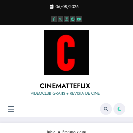
Saltar
06/08/2026
al
contenido
CINEMATTEFLIX
VIDEOCLUB GRATIS + REVISTA DE CINE
Inicio
Erotismo y cine