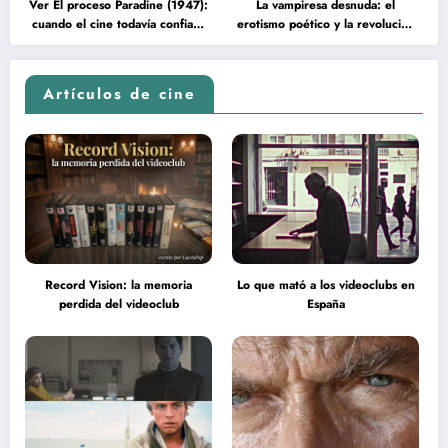
Ver El helicóptero del
La loba de fuego de Thul-Ka |
crepúsculo
Relatos eróticos en video
Ver El proceso Paradine (1947):
La vampiresa desnuda: el
cuando el cine todavía confiaba
erotismo poético y la revolución
en la inteligencia del espectador
psicodélica de Jean Rollin
Artículos de cine