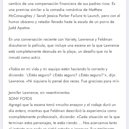
cambio de una compensación financiera de sus padres ricos. Es
una premisa similar a la comedia romántica de Matthew
McConaughey / Sarah Jessica Parker Failure to Launch, pero con el
humor obsceno y retador llevado hasta la escala de un porro de
Judd Apatow.
En una conversación reciente con Variety, Lawrence y Feldman
discutieron la película, que incluye una escena en la que Lawrence
está completamente desnuda en la playa, un desafío que no le
inmutó como actriz.
«Todos en mi vida y mi equipo están haciendo lo correcto y
diciendo: ‘¿Estás seguro? ¿Estás seguro? ¿Estás seguro?'», dijo
Lawrence. «Ni siquiera lo pensé dos veces. Fue gracioso para mí».
Jennifer Lawrence, sin resentimientos
SONY FOTOS
Agregó que la escena tomó «mucho ensayo» y el rodaje duró un
día entero, mientras que Feldman describió la experiencia como
«completamente profesional», diciendo: «Cada situación en la que
terminan estos personajes, te estás riendo … Nos acercamos tanto
al instante que nada se sintió extraño o inseguro. Fue totalmente