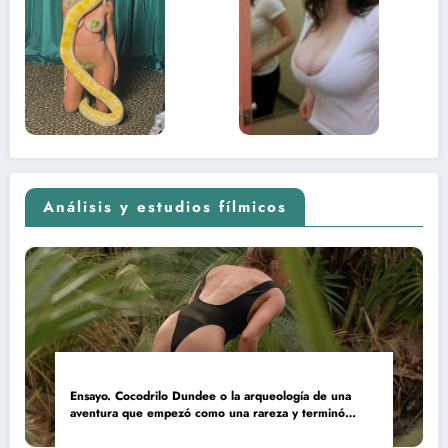
Eastwood y
Mende
la
desnud
melancolía
como T
del legado
en Mast
imposible
del Uni
Sydney
Kat
Sweeney
Dennin
desnuda el
la muje
lado más
apareci
sexual del
donde 
contenido
estaba
adolescente
(Euphoria,
2026)