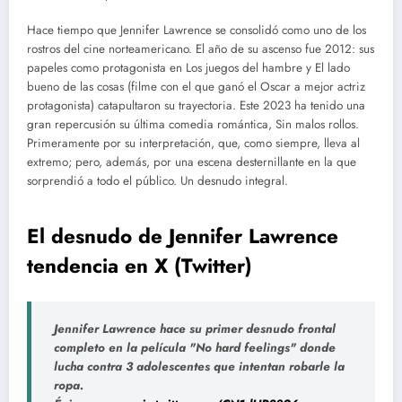
Hace tiempo que Jennifer Lawrence se consolidó como uno de los
rostros del cine norteamericano. El año de su ascenso fue 2012: sus
papeles como protagonista en Los juegos del hambre y El lado
bueno de las cosas (filme con el que ganó el Oscar a mejor actriz
protagonista) catapultaron su trayectoria. Este 2023 ha tenido una
gran repercusión su última comedia romántica, Sin malos rollos.
Primeramente por su interpretación, que, como siempre, lleva al
extremo; pero, además, por una escena desternillante en la que
sorprendió a todo el público. Un desnudo integral.
El desnudo de Jennifer Lawrence
tendencia en X (Twitter)
Jennifer Lawrence hace su primer desnudo frontal
completo en la película "No hard feelings" donde
lucha contra 3 adolescentes que intentan robarle la
ropa.