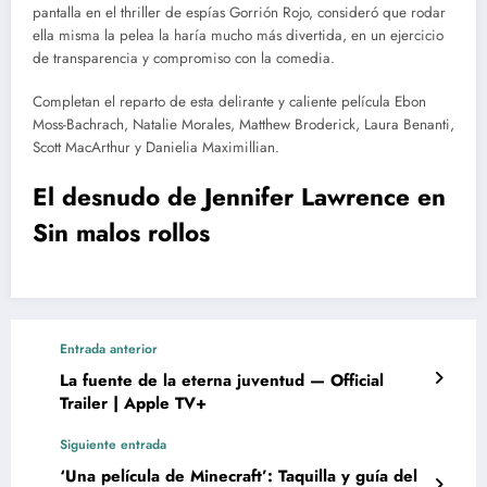
Una pelea desnuda en la playa para recuperar su ropa, y la de
Percy, en cuyo rodaje se tomaron todas las precauciones
apropiadas, incluyendo un coordinador de intimidad y un mayor
hermetismo en set de filmación, donde solo estuvieron los
miembros imprescindibles del equipo. Y aunque Lawrence podría
haber optado por usar un doble de cuerpo para la ya célebre
escena, decidió filmarla ella misma.
En una entrevista con Variety, la actriz recientemente comentó que
no tuvo que pensar dos veces si debía o no rodar la escena,
subrayando el «profesional y estéril» ambiente que hubo durante
el rodaje. La protagonista, que ya apareció sin ropa en la gran
pantalla en el thriller de espías Gorrión Rojo, consideró que rodar
ella misma la pelea la haría mucho más divertida, en un ejercicio
de transparencia y compromiso con la comedia.
Completan el reparto de esta delirante y caliente película Ebon
Moss-Bachrach, Natalie Morales, Matthew Broderick, Laura Benanti,
Scott MacArthur y Danielia Maximillian.
El desnudo de Jennifer Lawrence en