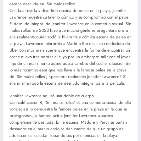
escena desnuda en ‘Sin malos rollos’
Con la atrevida y divertida escena de pelea en la playa, Jennifer
Lawrence muestra su talento cómico y su compromiso con el papel.
El desnudo integral de Jennifer Lawrence en la comedia sexual ‘Sin
malos rollos’ de 2023 hizo que mucha gente se preguntara si era
ella realmente quien rodó la hilarante y cómica escena de pelea en
la playa. Lawrence interpreta a Maddie Barker, una conductora de
Uber con muy mala suerte que encuentra la forma de encontrar un
coche nuevo tras perder el suyo por un embargo: salir con el joven
hijo de un matrimonio adinerado a cambio del coche, situación de
lo más rocambolesca que nos lleva a la famosa pelea en la playa
de ‘Sin malos rollos’; ¿pero era realmente Jennifer Lawrence? Sí,
ella misma rodó la escena de desnudo integral para la película.
Jennifer Lawrence no usó una doble de cuerpo
Con calificación R, ‘Sin malos rollos’ es una comedia sexual de alto
voltaje; así lo demuestra la famosa pelea en la playa en la que su
protagonista, la famosa actriz Jennifer Lawrence, aparece
completamente desnuda. En la escena, Maddie y Percy se bañan
desnudos en el mar cuando se dan cuenta de que un grupo de
adolescentes les están robando sus pertenencias en la playa.