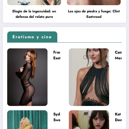
Record Vision: la memoria
Lo que mató a los videoclubs en
perdida del videoclub
España
Elogio de la ingenuidad: en
Los ojos de piedra y fuego: Clint
defensa del relato puro
Eastwood
Erotismo y cine
Francesca
Camila