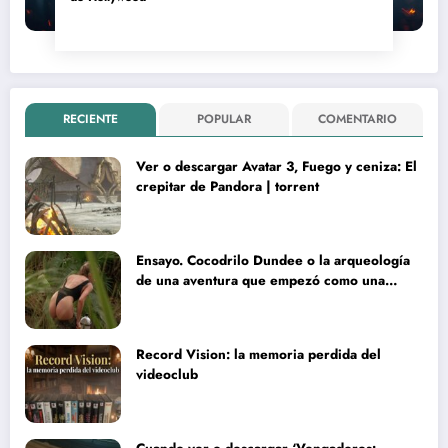
Ver y descargar. Rambo II: El héroe que Hollywood
olvidó comprender
Ver y descargar: La Odisea (2026), La última catedral
de Hollywood
RECIENTE
POPULAR
COMENTARIO
Ver o descargar Avatar 3, Fuego y ceniza: El
crepitar de Pandora | torrent