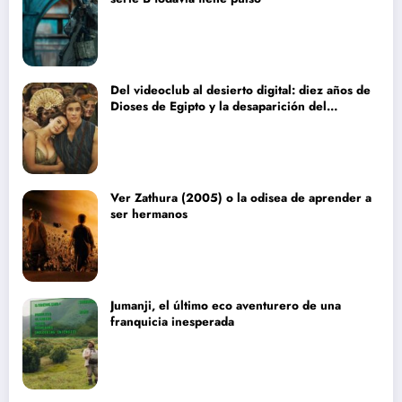
Ver Bad Boys: Ride or Die (2024) y
el ocaso de la gran acción popular
Ver Aliens vs. Comandos (2025): cuando la
serie B todavía tiene pulso
Del videoclub al desierto digital: diez años de
Dioses de Egipto y la desaparición del
blockbuster sin complejos