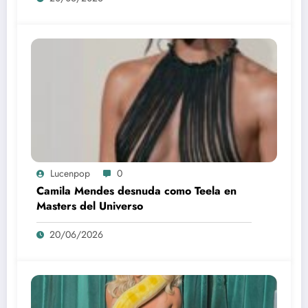
Lucenpop
0
Francesca Eastwood y la melancolía del
legado imposible
20/06/2026