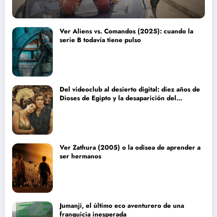
Ver Aliens vs. Comandos (2025): cuando la
serie B todavía tiene pulso
Del videoclub al desierto digital: diez años de
Dioses de Egipto y la desaparición del
blockbuster sin complejos
Ver Zathura (2005) o la odisea de aprender a
ser hermanos
Jumanji, el último eco aventurero de una
franquicia inesperada