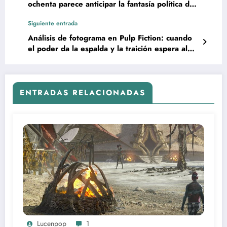
ochenta parece anticipar la fantasía política de
Donald Trump y la captura imposible de Nicolás
Siguiente entrada
Maduro
Análisis de fotograma en Pulp Fiction: cuando
el poder da la espalda y la traición espera al
fondo
ENTRADAS RELACIONADAS
Lucenpop
1