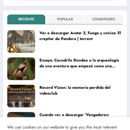
RECIENTE
POPULAR
COMENTARIO
Ver o descargar Avatar 3, Fuego y ceniza: El
crepitar de Pandora | torrent
Ensayo. Cocodrilo Dundee o la arqueología
de una aventura que empezó como una
rareza y terminó convertida en reliquia
Record Vision: la memoria perdida del
videoclub
Cuando ver o descargar ‘Vengadores:
Doomsday’ | Análisis lírico y narrativo del
nuevo Vengadores: Doomsday
We use cookies on our website to give you the most relevant