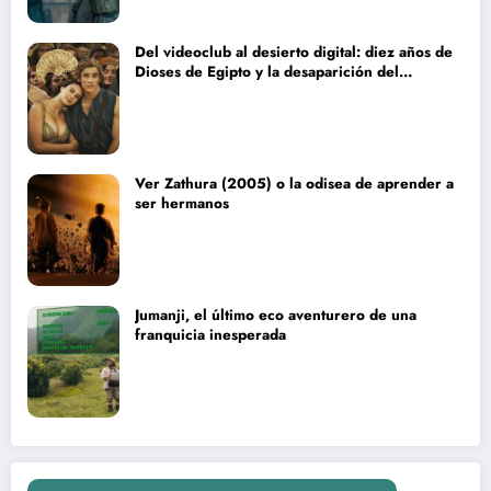
Del videoclub al desierto digital: diez años de
Dioses de Egipto y la desaparición del
blockbuster sin complejos
Ver Zathura (2005) o la odisea de aprender a
ser hermanos
Jumanji, el último eco aventurero de una
franquicia inesperada