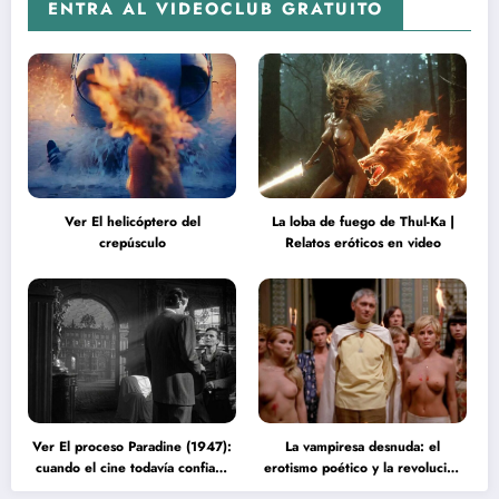
ENTRA AL VIDEOCLUB GRATUITO
Ver El helicóptero del
La loba de fuego de Thul-Ka |
crepúsculo
Relatos eróticos en video
Ver El proceso Paradine (1947):
La vampiresa desnuda: el
cuando el cine todavía confiaba
erotismo poético y la revolución
en la inteligencia del espectador
psicodélica de Jean Rollin