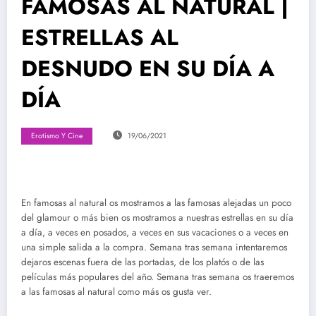
FAMOSAS AL NATURAL |
ESTRELLAS AL
DESNUDO EN SU DÍA A
DÍA
Erotismo Y Cine
19/06/2021
En famosas al natural os mostramos a las famosas alejadas un poco
del glamour o más bien os mostramos a nuestras estrellas en su día
a día, a veces en posados, a veces en sus vacaciones o a veces en
una simple salida a la compra. Semana tras semana intentaremos
dejaros escenas fuera de las portadas, de los platós o de las
películas más populares del año. Semana tras semana os traeremos
a las famosas al natural como más os gusta ver.