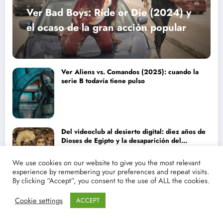
Ver Bad Boys: Ride or Die (2024) y
el ocaso de la gran acción popular
Ver Aliens vs. Comandos (2025): cuando la
serie B todavía tiene pulso
Del videoclub al desierto digital: diez años de
Dioses de Egipto y la desaparición del
blockbuster sin complejos
We use cookies on our website to give you the most relevant
experience by remembering your preferences and repeat visits.
By clicking “Accept”, you consent to the use of ALL the cookies.
Ver Zathura (2005) o la odisea de aprender a
Cookie settings
ser hermanos
ACCEPT