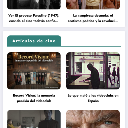
Ver El proceso Paradine (1947):
La vampiresa desnuda: el
cuando el cine todavía confiaba
erotismo poético y la revolución
en la inteligencia del espectador
psicodélica de Jean Rollin
Artículos de cine
Record Vision: la memoria
Lo que mató a los videoclubs en
perdida del videoclub
España