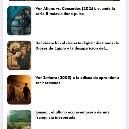
Ver Aliens vs. Comandos (2025): cuando la
serie B todavía tiene pulso
Del videoclub al desierto digital: diez años de
Dioses de Egipto y la desaparición del
blockbuster sin complejos
Ver Zathura (2005) o la odisea de aprender a
ser hermanos
Jumanji, el último eco aventurero de una
franquicia inesperada