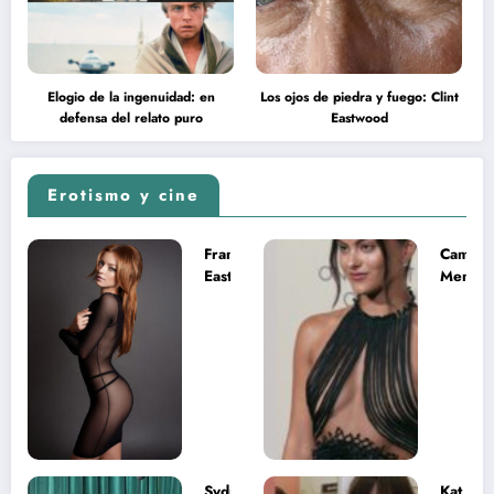
Elogio de la ingenuidad: en
Los ojos de piedra y fuego: Clint
defensa del relato puro
Eastwood
Erotismo y cine
Francesca
Camila
Eastwood y
Mende
la
desnud
melancolía
como T
del legado
en Mast
imposible
del Uni
Sydney
Kat