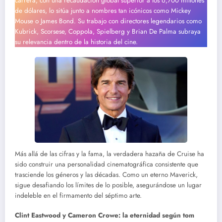
carrera, con una recaudación global superior a los 6,700 millones
de dólares, lo sitúa junto a nombres tan icónicos como Mickey
Mouse o James Bond. Su trabajo con directores legendarios como
Kubrick, Scorsese, Coppola, Spielberg y Brian De Palma subraya
su relevancia dentro de la historia del cine.
Más allá de las cifras y la fama, la verdadera hazaña de Cruise ha
sido construir una personalidad cinematográfica consistente que
trasciende los géneros y las décadas. Como un eterno Maverick,
sigue desafiando los límites de lo posible, asegurándose un lugar
indeleble en el firmamento del séptimo arte.
Clint Eastwood y Cameron Crowe: la eternidad según tom