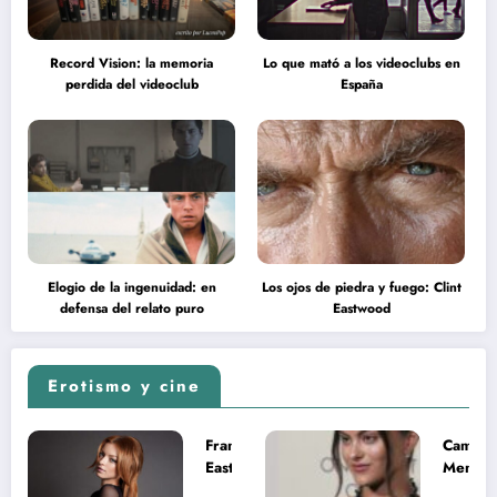
Record Vision: la memoria
Lo que mató a los videoclubs en
perdida del videoclub
España
Elogio de la ingenuidad: en
Los ojos de piedra y fuego: Clint
defensa del relato puro
Eastwood
Erotismo y cine
Francesca
Camila
Eastwood y
Mende
la
desnud