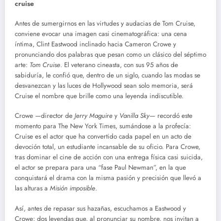
cruise
Antes de sumergirnos en las virtudes y audacias de Tom Cruise,
conviene evocar una imagen casi cinematográfica: una cena
íntima, Clint Eastwood inclinado hacia Cameron Crowe y
pronunciando dos palabras que pesan como un clásico del séptimo
arte:
Tom Cruise
. El veterano cineasta, con sus 95 años de
sabiduría, le confió que, dentro de un siglo, cuando las modas se
desvanezcan y las luces de Hollywood sean solo memoria, será
Cruise el nombre que brille como una leyenda indiscutible.
Crowe —director de
Jerry Maguire
y
Vanilla Sky
— recordó este
momento para The New York Times, sumándose a la profecía:
Cruise es el actor que ha convertido cada papel en un acto de
devoción total, un estudiante incansable de su oficio. Para Crowe,
tras dominar el cine de acción con una entrega física casi suicida,
el actor se prepara para una “fase Paul Newman”, en la que
conquistará el drama con la misma pasión y precisión que llevó a
las alturas a
Misión imposible
.
Así, antes de repasar sus hazañas, escuchamos a Eastwood y
Crowe: dos leyendas que, al pronunciar su nombre, nos invitan a