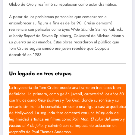
Globo de Oro y reafirmó su reputación como actor dramático.
A pesar de los problemas personales que comenzaron a
ensombrecer su figura a finales de los 90, Cruise demostró
resiliencia con películas como
Eyes Wide Shut
de Stanley Kubrick,
Minority Report
de Steven Spielberg,
Collateral
de Michael Mann y
La guerra de los mundos
. Estas obras recordaron al público que
Tom Cruise seguía siendo ese joven rebelde que Coppola
descubrió en 1983.
Un legado en tres etapas
La trayectoria de Tom Cruise puede analizarse en tres fases bien
definidas. La primera, como galán juvenil, caracterizó los años 80
con títulos como
Risky Business
y
Top Gun
, donde su sonrisa y su
encanto sin ironía lo consolidaron como una figura casi arquetípica
de Hollywood. La segunda fase comenzó con una búsqueda de
legitimidad artística en filmes como
Rain Man
,
El color del dinero
y
Nacido el 4 de julio
, y culminó con su impactante actuación en
Magnolia
de Paul Thomas Anderson.