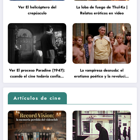
Ver El helicóptero del
La loba de fuego de Thul-Ka |
crepúsculo
Relatos eróticos en video
Ver El proceso Paradine (1947):
La vampiresa desnuda: el
cuando el cine todavía confiaba
erotismo poético y la revolución
en la inteligencia del espectador
psicodélica de Jean Rollin
Artículos de cine