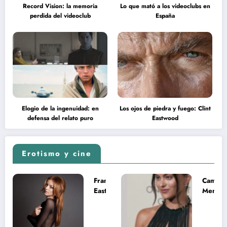
Record Vision: la memoria
Lo que mató a los videoclubs en
perdida del videoclub
España
Elogio de la ingenuidad: en
Los ojos de piedra y fuego: Clint
defensa del relato puro
Eastwood
Erotismo y cine
Francesca
Camila
Eastwood y
Mende
la
desnud
melancolía
como T
del legado
en Mast