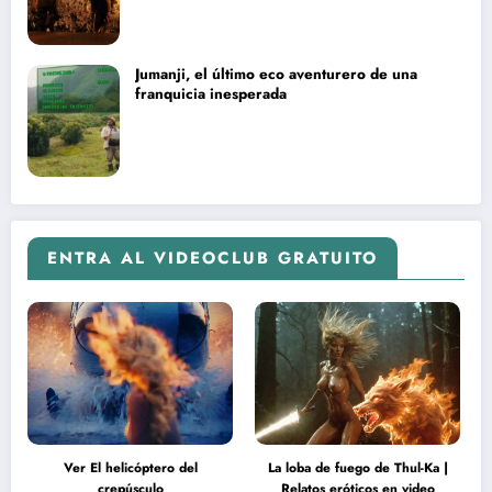
Jumanji, el último eco aventurero de una
franquicia inesperada
ENTRA AL VIDEOCLUB GRATUITO
Ver El helicóptero del
La loba de fuego de Thul-Ka |
crepúsculo
Relatos eróticos en video