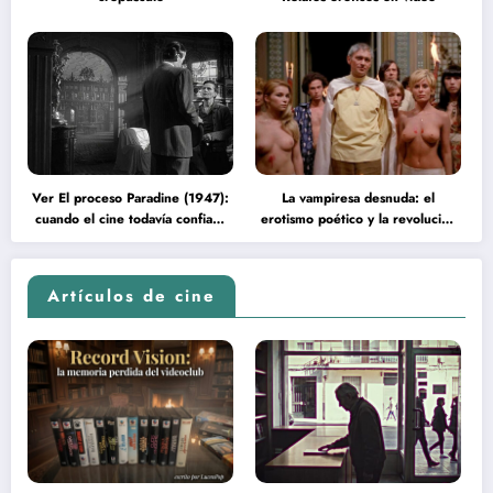
Ver El proceso Paradine (1947):
La vampiresa desnuda: el
cuando el cine todavía confiaba
erotismo poético y la revolución
en la inteligencia del espectador
psicodélica de Jean Rollin
Artículos de cine