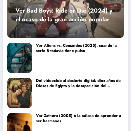
Ver Bad Boys: Ride or Die (2024) y
el ocaso de la gran acción popular
Ver Aliens vs. Comandos (2025): cuando la
serie B todavía tiene pulso
Del videoclub al desierto digital: diez años de
Dioses de Egipto y la desaparición del
blockbuster sin complejos
Ver Zathura (2005) o la odisea de aprender a
ser hermanos