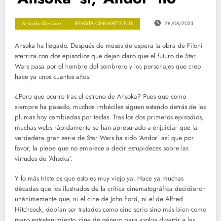
Artículos De Cine
REVISTA CINEMATTE FLIX
28/08/2023
Ahsoka ha llegado. Después de meses de espera la obra de Filoni
aterriza con dos episodios que dejan claro que el futuro de Star
Wars pasa por el hombre del sombrero y los personajes que creo
hace ya unos cuantos años.
¿Pero que ocurre tras el estreno de Ahsoka? Pues que como
siempre ha pasado, muchos imbéciles siguen estando detrás de las
plumas hoy cambiadas por teclas. Tras los dos primeros episodios,
muchas webs rápidamente se han apresurado a enjuiciar que la
verdadera gran serie de Star Wars ha sido ‘Andor’ así que por
favor, la plebe que no empiece a decir estupideces sobre las
virtudes de ‘Ahsoka’.
Y lo más triste es que esto es muy viejo ya. Hace ya muchas
décadas que los ilustrados de la crítica cinematográfica decidieron
unánimemente que, ni el cine de John Ford, ni el de Alfred
Hitchcock, debían ser tratados como cine serio sino más bien como
mero entretenimiento, cine de género para «solo» divertir a las