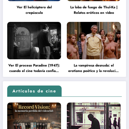
Ver El helicóptero del
La loba de fuego de Thul-Ka |
crepúsculo
Relatos eróticos en video
Ver El proceso Paradine (1947):
La vampiresa desnuda: el
cuando el cine todavía confiaba
erotismo poético y la revolución
en la inteligencia del espectador
psicodélica de Jean Rollin
Artículos de cine