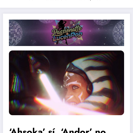
‘Ahsoka’ sí, ‘Andor’ no