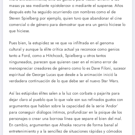
masas ya sea mediante «pistoleros» o mediante el suspense. Años
después esto ha seguido ocurriendo con nombres como el de
Steven Spielberg por ejemplo, quien tuvo que abandonar el cine
comercial o de género para demostrar que era un genio hiciese lo
que hiciese.
Pues bien, la estupidez se ve que va infiltrada en el genoma
cultural y aunque la élite crítica actual ya reconoce como genios
tanto a Ford, como a Hitchcock, Spielberg u otros tantos
ninguneados, parecen que quieren caer en el mismo error de
menospreciar creadores de género como lo es Dave Filoni, sucesor
espiritual de George Lucas que desde a la animación inició la
verdadera continuación de lo que debe ser el nuevo Star Wars.
Así las estúpidas élites salen a la luz con corbata o pajarita para
dejar claro al pueblo que lo que vale son sus refinados gustos con
argumentos que hablan sobre la capacidad de la serie ‘Andor’
para conseguir diálogos íntimos, profundizar en la psique de los
personajes o crear una borrosa línea que separe el bien del mal.
En cambio, argumentan que Ahsoka recurre de forma banal al
entretenimiento y a la sencillez de situaciones rápidas y cómodos