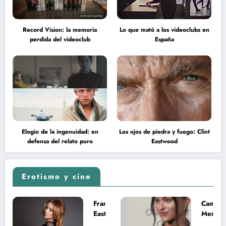
Record Vision: la memoria
Lo que mató a los videoclubs en
perdida del videoclub
España
Elogio de la ingenuidad: en
Los ojos de piedra y fuego: Clint
defensa del relato puro
Eastwood
Erotismo y cine
Francesca
Camila
Eastwood y
Mende
la
desnud