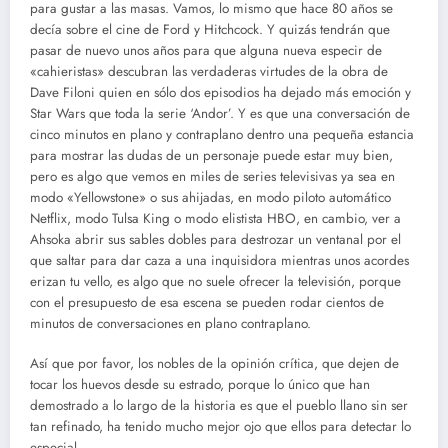
para gustar a las masas. Vamos, lo mismo que hace 80 años se
decía sobre el cine de Ford y Hitchcock. Y quizás tendrán que
pasar de nuevo unos años para que alguna nueva especir de
«cahieristas» descubran las verdaderas virtudes de la obra de
Dave Filoni quien en sólo dos episodios ha dejado más emoción y
Star Wars que toda la serie ‘Andor’. Y es que una conversación de
cinco minutos en plano y contraplano dentro una pequeña estancia
para mostrar las dudas de un personaje puede estar muy bien,
pero es algo que vemos en miles de series televisivas ya sea en
modo «Yellowstone» o sus ahijadas, en modo piloto automático
Netflix, modo Tulsa King o modo elistista HBO, en cambio, ver a
Ahsoka abrir sus sables dobles para destrozar un ventanal por el
que saltar para dar caza a una inquisidora mientras unos acordes
erizan tu vello, es algo que no suele ofrecer la televisión, porque
con el presupuesto de esa escena se pueden rodar cientos de
minutos de conversaciones en plano contraplano.
Así que por favor, los nobles de la opinión crítica, que dejen de
tocar los huevos desde su estrado, porque lo único que han
demostrado a lo largo de la historia es que el pueblo llano sin ser
tan refinado, ha tenido mucho mejor ojo que ellos para detectar lo
especial.