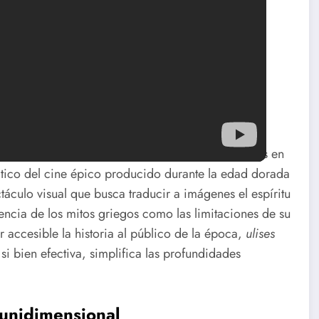
lente clásico del Hollywood dorado
a dirección de Mario Camerini y con Kirk Douglas en
ático del cine épico producido durante la edad dorada
culo visual que busca traducir a imágenes el espíritu
encia de los mitos griegos como las limitaciones de su
 accesible la historia al público de la época,
ulises
si bien efectiva, simplifica las profundidades
 unidimensional