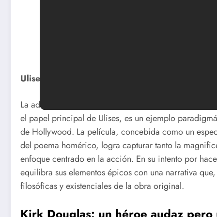
Ulises (1954): la épica de Homero a través del 
La adaptación de
La Odisea
realizada en 1954 bajo l
el papel principal de Ulises, es un ejemplo paradigm
de Hollywood. La película, concebida como un espectá
del poema homérico, logra capturar tanto la magnific
enfoque centrado en la acción. En su intento por hacer
equilibra sus elementos épicos con una narrativa que, 
filosóficas y existenciales de la obra original.
Kirk Douglas: un héroe audaz pero