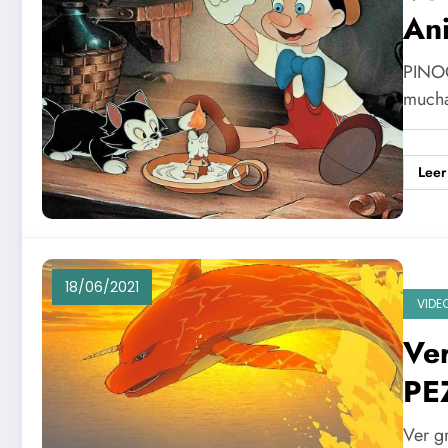
Ani
PINOC
mucha
Leer
18/06/2021
VIDE
Ve
PEZ
46
Ver g