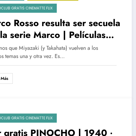
OCLUB GRATIS CINEMATTE FLIX
co Rosso resulta ser secuela
la serie Marco | Películas
ibli | VER GRATIS LA SERIE
os que Miyazaki (y Takahata) vuelven a los
ARCO
s temas una y otra vez. Es…
 Más
OCLUB GRATIS CINEMATTE FLIX
r gratis PINOCHO | 1940 ‧