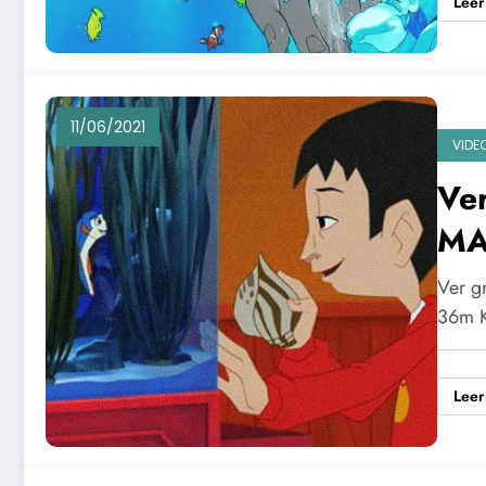
Leer
11/06/2021
VIDE
Ve
MA
Ver g
36m K
Leer