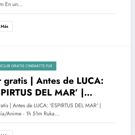
6m En un…
 Más
OCLUB GRATIS CINEMATTE FLIX
 gratis | Antes de LUCA:
SPIRTUS DEL MAR’ |
tasía/Anime ‧ 1h 51m
ratis | Antes de LUCA: 'ESPIRTUS DEL MAR' |
sía/Anime ‧ 1h 51m Ruka…