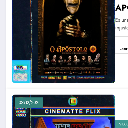
AP
Es una
injus
Leer
08/12/2021
VIDE