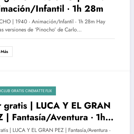
mación/Infantil ‧ 1h 28m
HO | 1940 ‧ Animación/Infantil ‧ 1h 28m Hay
s versiones de ‘Pinocho’ de Carlo…
 Más
OCLUB GRATIS CINEMATTE FLIX
r gratis | LUCA Y EL GRAN
 | Fantasía/Aventura ‧ 1h
m
ratis | LUCA Y EL GRAN PEZ | Fantasía/Aventura ‧