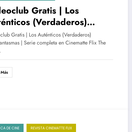
eoclub Gratis | Los
énticos (Verdaderos)
afantasmas | Serie completa
club Gratis | Los Auténticos (Verdaderos)
Cinematte Flix
antasmas | Serie completa en Cinematte Flix The
…
 Más
ICA DE CINE
REVISTA CINEMATTE FLIX